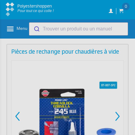
Polyestershoppen
0
Pour tout ce qui colle !
Menu
Trouver un produit ou un manuel
Pièces de rechange pour chaudières à vide