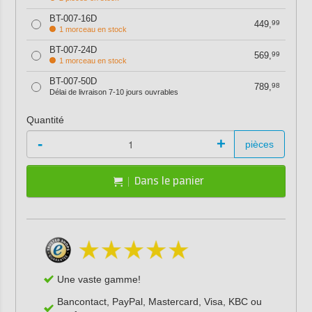
BT-007-16D
449,
99
1 morceau en stock
BT-007-24D
569,
99
1 morceau en stock
BT-007-50D
789,
98
Délai de livraison 7-10 jours ouvrables
Quantité
-
+
pièces
Dans le panier
Une vaste gamme!
Bancontact, PayPal, Mastercard, Visa, KBC ou