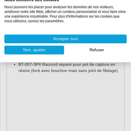
fileté)
Nous pouvons les placer pour analyser les données de nos visiteurs,
BT-007-SP2 Raccordement complet pour pot de
améliorer notre site Web, afficher un contenu personnalisé et vous faire vivre
une expérience inoubliable. Pour plus d'informations sur les cookies que
capture de résine pour 16 et 24 litres (1x débit,
nous utilisons, ouvrez les paramètres.
accouplement et bouchon d'insertion. Livré avec un
joint de filetage)
Accepter tout
BT-007-SP3 Raccordement complet pour pot de
capture en résine pour 50 litres (4x le débit, le raccord
Non, ajuster
Refuser
et le bouchon. Est livré avec un joint fileté)
BT-007-SP4 Raccord séparé pour pot de capture en
résine (livré avec bouchon mais sans joint de filetage)