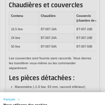
Chaudières et couvercles
Contenu
Chaudière
Couvercle
(chambre de dégaz
16,5 litre
BT-007-16A
BT-007-16B
24 litre
BT-007-24A
BT-007-24B
50 litre
BT-007-50A
BT-007-50B
Les couvercles sont fournis sans raccords. Vous devrez
les transférer vous-même ou les commander
séparément.
Les pièces détachées :
Manomètre (-1-0 bar, 63 mm, raccord inférieur)
BT-007-SP1 Raccordement complet (avec passe-fil,
français
vanne 3 voies et manomètre). Fourni avec un joint
Nous utilisons des cookies