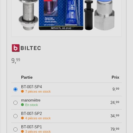
9,
99
Partie
Prix
BT-007-SP4
9,
99
7 pièces en stock
manomètre
24,
99
En stock
BT-007-SP2
34,
99
4 pièces en stock
BT-007-SP1
79,
99
3 pièces en stock