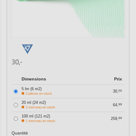
30,-
Dimensions
Prix
5 lm (6 m2)
30,
00
2 pièces en stock
20 ml (24 m2)
64,
99
1 morceau en stock
100 ml (121 m2)
259,
99
1 morceau en stock
Quantité