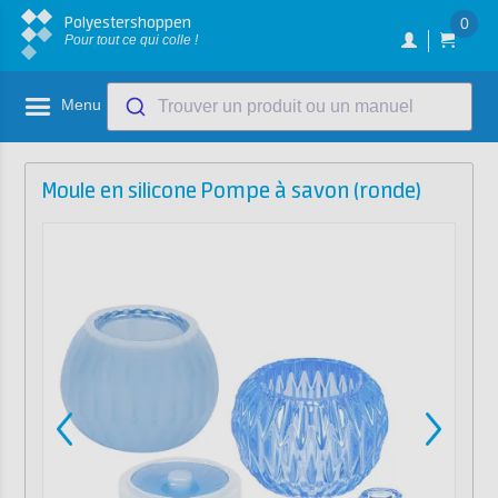
Polyestershoppen
0
Pour tout ce qui colle !
Menu
Trouver un produit ou un manuel
Moule en silicone Pompe à savon (ronde)