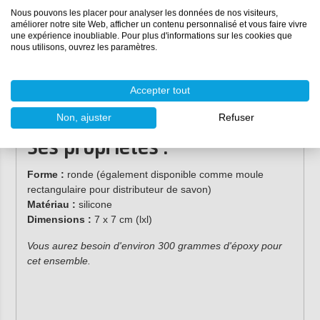
Les pigments peuvent être utilisés pour fabriquer un
Nous pouvons les placer pour analyser les données de nos visiteurs,
améliorer notre site Web, afficher un contenu personnalisé et vous faire vivre
distributeur de savon en époxy selon vos souhaits. Par
une expérience inoubliable. Pour plus d'informations sur les cookies que
exemple, donnez un bel et luxueux aspect métallique à
nous utilisons, ouvrez les paramètres.
l'époxy avec MetalTint, disponible dans plus de 30
couleurs. Ou créez une couleur uniforme avec la pâte
pigmentaire Resi-Tint MAX. Consultez l'ensemble de notre
Accepter tout
gamme de pigments pour voir quels pigments conviennent
à votre goût !
Non, ajuster
Refuser
Ses propriétés :
Forme :
ronde (également disponible comme moule
rectangulaire pour distributeur de savon)
Matériau :
silicone
Dimensions :
7 x 7 cm (lxl)
Vous aurez besoin d'environ 300 grammes d'époxy pour
cet ensemble.