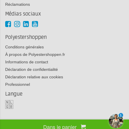
Réclamations
Médias sociaux
Polyestershoppen
Conditions générales
À propos de Polyestershoppen.fr
Informations de contact
Déclaration de confidentialité
Déclaration relative aux cookies
Professionnel
Langue
🇳🇱
🇬🇧
1
Dans le panier
Copyright 2026 Polyestershoppen bv