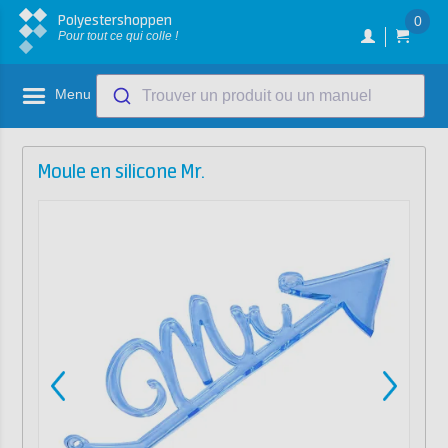
Polyestershoppen
0
Pour tout ce qui colle !
Menu
Trouver un produit ou un manuel
Moule en silicone Mr.