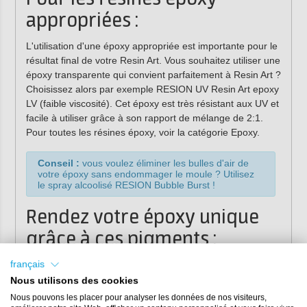
appropriées :
L'utilisation d'une époxy appropriée est importante pour le
résultat final de votre Resin Art. Vous souhaitez utiliser une
époxy transparente qui convient parfaitement à Resin Art ?
Choisissez alors par exemple RESION UV Resin Art epoxy
LV (faible viscosité). Cet époxy est très résistant aux UV et
facile à utiliser grâce à son rapport de mélange de 2:1.
Pour toutes les résines époxy, voir la catégorie Epoxy.
Conseil :
vous voulez éliminer les bulles d'air de
votre époxy sans endommager le moule ? Utilisez
le spray alcoolisé RESION Bubble Burst !
Rendez votre époxy unique
grâce à ces pigments :
Les pigments peuvent être utilisés pour réaliser votre
français
pendentif comme vous le souhaitez. Par exemple, donnez
Nous utilisons des cookies
à votre époxy un bel et luxueux aspect métallique avec
Nous pouvons les placer pour analyser les données de nos visiteurs,