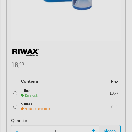
18,
98
Contenu
Prix
1 litre
18,
98
En stock
5 litres
51,
99
4 pièces en stock
Quantité
-
+
pièces