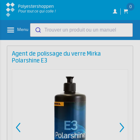
Polyestershoppen
0
Pour tout ce qui colle !
Menu
Trouver un produit ou un manuel
Agent de polissage du verre Mirka
Polarshine E3