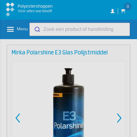
Polyestershoppen
0
Voor alles wat kleeft!
Menu
Zoek een product of handleiding
Mirka Polarshine E3 Glas Polijstmiddel