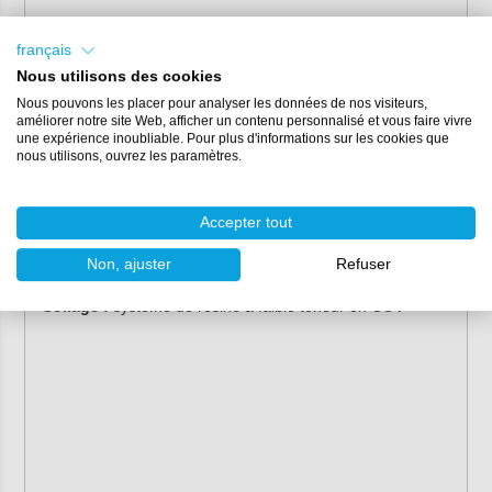
Ses c
aractéristiques
:
français
Nous utilisons des cookies
Granulométrie :
P800, P1000, P1200, P1500, P2000,
P2500
Nous pouvons les placer pour analyser les données de nos visiteurs,
améliorer notre site Web, afficher un contenu personnalisé et vous faire vivre
Diamètre :
150 mm
une expérience inoubliable. Pour plus d'informations sur les cookies que
Emballage :
par 5 feuilles (également disponible par boîte
nous utilisons, ouvrez les paramètres.
de 50 disques)
Couleur :
blanc
Accepter tout
Base :
film polyester
Version :
velcro (velcro)
Non, ajuster
Refuser
Grain :
oxyde d'aluminium
Collage :
système de résine à faible teneur en COV