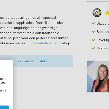
e schuurtoepassingen en zijn speciaal
 blanke lakapplicaties. Dankzij de unieke
Uitgebr
ijven een langdurige en hoogwaardige
Bancont
der snel verstopt raakt dan traditionele
t te polijsten voor een perfect eindresultaat.
Leverin
combineren met een
5 mm interface pad
. Let op:
Gratis 
krijgbaar in een set van
5 stuks
.
lpen,
loos
er de
.