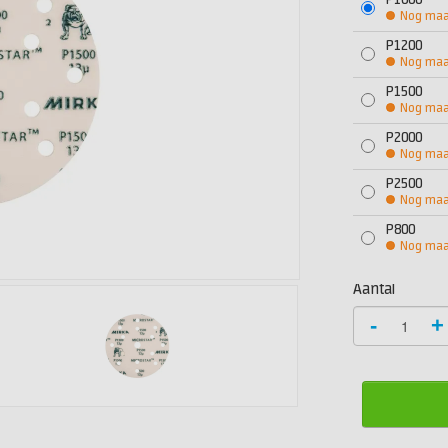
P1000
Nog maar
P1200
Nog maar
P1500
Nog maar
P2000
Nog maar
P2500
Nog maar
P800
Nog maar
Aantal
-
+