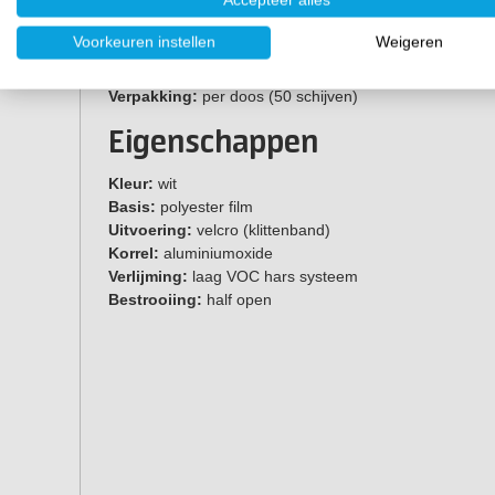
Specificaties
Voorkeuren instellen
Weigeren
Korrelgroottes:
P800, P1000, P1200, P1500, P2000,
Diameter:
Ø150 mm
Verpakking:
per doos (50 schijven)
Eigenschappen
Kleur:
wit
Basis:
polyester film
Uitvoering:
velcro (klittenband)
Korrel:
aluminiumoxide
Verlijming:
laag VOC hars systeem
Bestrooiing:
half open