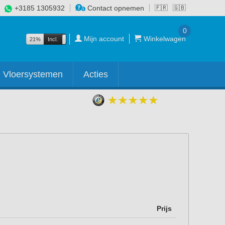
+3185 1305932
Contact opnemen
🇫🇷
🇬🇧
0
Mijn account
Winkelwagen
21%
Incl.
Excl.
Vloersystemen
Acties
Prijs