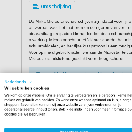
Omschrijving
De Mirka Microstar schuurschijven zijn ideaal voor fijn
ontworpen voor het matteren en corrigeren van verf- en
stearaatlaag en gladde filmrug bieden deze schuursch
afwerking. Microstar schuurt efficiënter doordat het min
schuurmiddelen, en het fijne kraspatroon is eenvoudig ui
Voor optimaal gebruik raden we aan de Microstar te 
Microstar is uitsluitend geschikt voor droog schuren.
Tip:
de Mirka Microstar schuurschijven zijn ook ver
Nederlands
Voordelen Mirka Microstar
Wij gebruiken cookies
Welkom op onze website! Om je ervaring te verbeteren en je persoonlijker te he
maken we gebruik van cookies. Zo werkt onze website optimaal en kun je zorge
Nieuw innovatief schuurmateriaal.
shoppen. Bovendien kunnen wij onze website zo blijven verbeteren en je
Polyester drager in plaats van papier.
gepersonaliseerde inhoud tonen. Bekijk de instellingen voor meer informatie ov
cookies die we gebruiken.
Gaat veel langer mee dan traditioneel schuurpapier
Geeft gladste resultaat door hoge flexibiliteit.
Accepteer alles