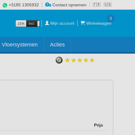
+3185 1305932
Contact opnemen
🇫🇷
🇬🇧
0
Mijn account
Winkelwagen
21%
Incl.
Excl.
Vloersystemen
Acties
Prijs