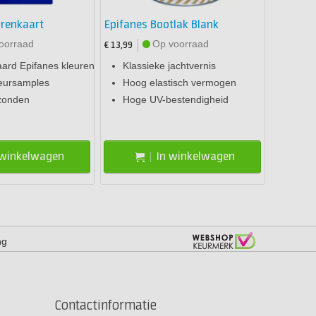
urenkaart
Epifanes Bootlak Blank
oorraad
Op voorraad
€ 13,99
aard Epifanes kleuren
Klassieke jachtvernis
leursamples
Hoog elastisch vermogen
rzonden
Hoge UV-bestendigheid
 winkelwagen
In winkelwagen
ng
Contactinformatie