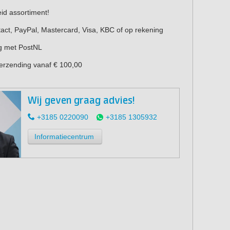
eid assortiment!
act, PayPal, Mastercard, Visa, KBC of op rekening
g met PostNL
verzending vanaf € 100,00
Wij geven graag advies!
+3185 0220090
+3185 1305932
kte
Geschikte m
Informatiecentrum
 mm
Mirka DEROS
mm of 10 mm
Mirka DERO
mm of 10 mm
Mirka DEROS