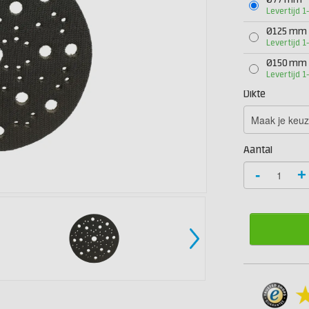
Ø77 mm
Levertijd 
Ø125 mm
Levertijd 
Ø150 mm
Levertijd 
Dikte
Aantal
-
+