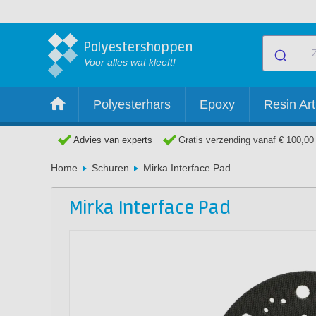
Polyestershoppen
Voor alles wat kleeft!
Polyesterhars
Epoxy
Resin Art
Advies van experts
Gratis verzending vanaf € 100,00
Home
Schuren
Mirka Interface Pad
Mirka Interface Pad