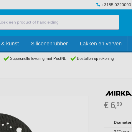
+3185 0220090
 & kunst
Siliconenrubber
Lakken en verven
Supersnelle levering met PostNL
Bestellen op rekening
€
6,
99
Diameter