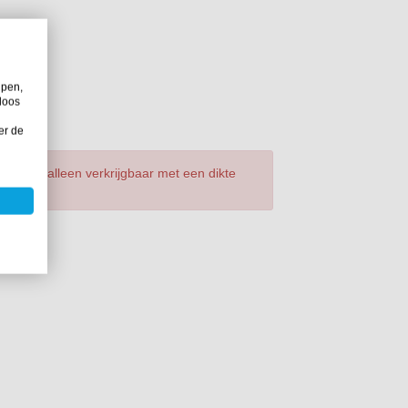
lpen,
loos
er de
 mm is alleen verkrijgbaar met een dikte