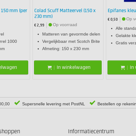
 150 mm (per
Colad Scuff Matteervel (150 x
Epifanes kle
230 mm)
Op v
€ 0,50
Op voorraad
€ 2,99
Alle stand
el
Matteren van gevormde delen
Gelakte k
rrel 1000
Vergelijkbaar met Scotch Brite
Gratis ve
 mm
Afmeting: 150 x 230 mm
kelwagen
In winkelwagen
In
00,00
Supersnelle levering met PostNL
Bestellen op rekeni
rshoppen
Informatiecentrum