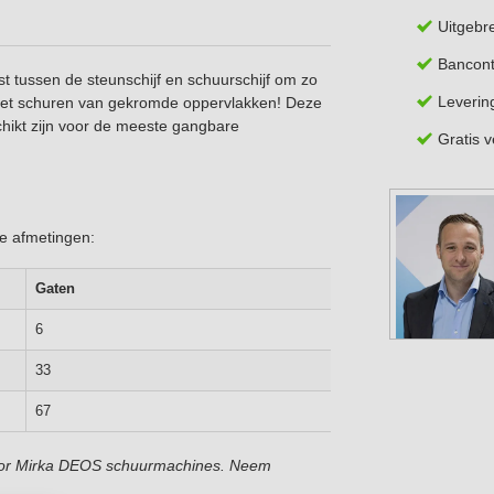
Uitgebr
Bancont
st tussen de steunschijf en schuurschijf om zo
Leverin
r het schuren van gekromde oppervlakken! Deze
schikt zijn voor de meeste gangbare
Gratis 
de afmetingen:
Gaten
Di
6
5
33
5 
67
5 
 voor Mirka DEOS schuurmachines. Neem