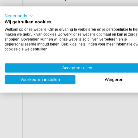
Eigenschappen
Nederlands
Wij gebruiken cookies
Dikte:
5 mm of 10 mm
Merk:
Mirka
Welkom op onze website! Om je ervaring te verbeteren en je persoonlijker te he
maken we gebruik van cookies. Zo werkt onze website optimaal en kun je zorge
Bevestiging:
velcro (klittenband)
shoppen. Bovendien kunnen wij onze website zo blijven verbeteren en je
Verpakking:
per stuk
gepersonaliseerde inhoud tonen. Bekijk de instellingen voor meer informatie ov
cookies die we gebruiken.
Let op:
de Interface pad met een diameter van Ø77
van 5 mm.
Accepteer alles
Voorkeuren instellen
Weigeren