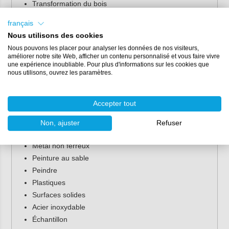
Transformation du bois
Métal de processus
français
Traitement des composites
Nous utilisons des cookies
Navires
Nous pouvons les placer pour analyser les données de nos visiteurs,
Véhicules
améliorer notre site Web, afficher un contenu personnalisé et vous faire vivre
une expérience inoubliable. Pour plus d'informations sur les cookies que
Matériaux appropriés pour
nous utilisons, ouvrez les paramètres.
Mirka Abralon :
Accepter tout
En aluminium
Bois dur
Non, ajuster
Refuser
Acier doux / acier au carbone
Métal non ferreux
Peinture au sable
Peindre
Plastiques
Surfaces solides
Acier inoxydable
Échantillon