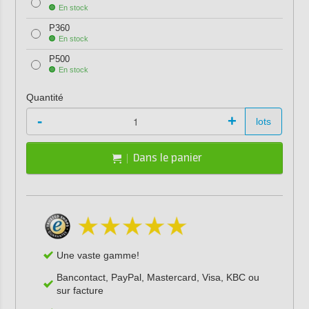
En stock
P360
En stock
P500
En stock
Quantité
-
+
lots
Dans le panier
Une vaste gamme!
Bancontact, PayPal, Mastercard, Visa, KBC ou
sur facture