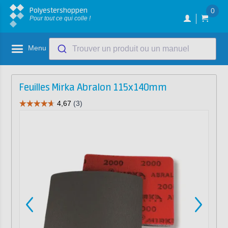
Polyestershoppen
0
Pour tout ce qui colle !
Menu
Trouver un produit ou un manuel
Feuilles Mirka Abralon 115x140mm