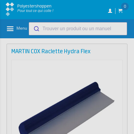
Polyestershoppen
0
Pour tout ce qui colle !
Menu
Trouver un produit ou un manuel
MARTIN COX Raclette Hydra Flex