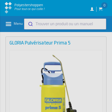
Polyestershoppen
0
Pour tout ce qui colle !
Menu
Trouver un produit ou un manuel
GLORIA Pulvérisateur Prima 5