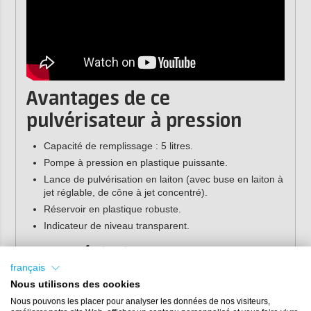
Avantages de ce
pulvérisateur à pression
Capacité de remplissage : 5 litres.
Pompe à pression en plastique puissante.
Lance de pulvérisation en laiton (avec buse en laiton à
jet réglable, de cône à jet concentré).
Réservoir en plastique robuste.
Indicateur de niveau transparent.
Caractéristiques
français
Poids :
1,58 kg
Nous utilisons des cookies
Capacité :
5 litres
Nous pouvons les placer pour analyser les données de nos visiteurs,
Pression de service maximale :
3 bars