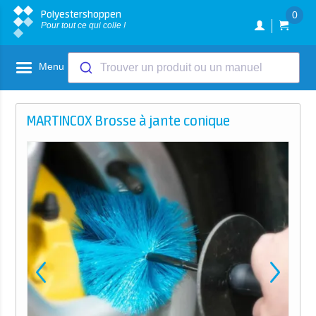
Polyestershoppen
0
Pour tout ce qui colle !
Menu
Trouver un produit ou un manuel
MARTINCOX Brosse à jante conique