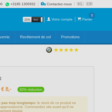
90
+3185 1305932
Contactez-nous
🇳🇱
🇬🇧
0
Votre compte
Panier
21%
Incl.
Excl.
vernis
Revêtement de sol
Promotions
€
8,-
50% réduction
z pas trop longtemps:
le stock de ce produit ne
éapprovisionné. Commandez vite avant qu'il ne
tivement épuisé.