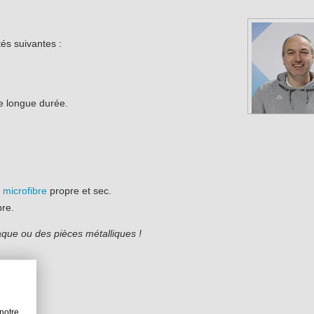
és suivantes :
e longue durée.
 microfibre
propre et sec.
bre.
 laque ou des pièces métalliques !
notre