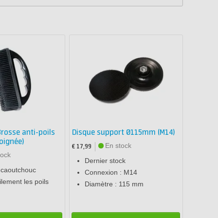
rosse anti-poils
Disque support Ø115mm (M14)
oignée)
En stock
€ 17,99
tock
Dernier stock
 caoutchouc
Connexion : M14
ilement les poils
Diamètre : 115 mm