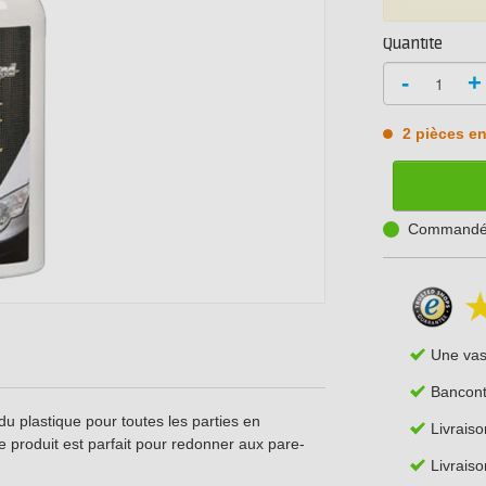
Quantité
-
+
2 pièces en
Commandé a
Une va
Bancont
u plastique pour toutes les parties en
Livrais
Ce produit est parfait pour redonner aux pare-
Livraiso