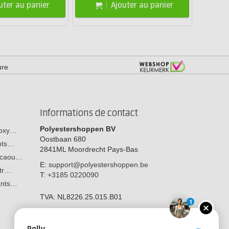
uter au panier
Ajouter au panier
ure
Informations de contact
Polyestershoppen BV
poxy…
Oostbaan 680
ants…
2841ML
Moordrecht
Pays-Bas
n caou…
E:
support@polyestershoppen.be
str…
T:
+3185 0220090
tants…
TVA:
NL8226.25.015.B01
1
Polly