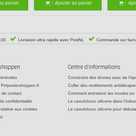
au panier
Ajouter au panier
Ajo
0,00
Livraison ultra rapide avec PostNL
Commande sur fact
rshoppen
Centre d'informations
générales
Construire des drones avec de l'é
 Polyestershoppen.fr
Coller des revêtements antidérap
 de contact
Comment entretenir les moules e
de confidentialité
Le caoutchouc silicone dans l'indu
relative aux cookies
Le caoutchouc silicone pour debu
el