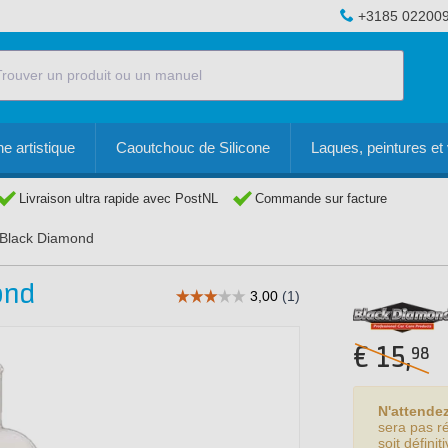
+3185 02200
e artistique
Caoutchouc de Silicone
Laques, peintures et 
Livraison ultra rapide avec PostNL
Commande sur facture
 Black Diamond
ond
€
15,
98
N'attende
sera pas r
soit défini