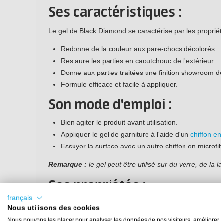
Ses caractéristiques :
Le gel de Black Diamond se caractérise par les propriét
Redonne de la couleur aux pare-chocs décolorés.
Restaure les parties en caoutchouc de l'extérieur.
Donne aux parties traitées une finition showroom d
Formule efficace et facile à appliquer.
Son mode d'emploi :
Bien agiter le produit avant utilisation.
Appliquer le gel de garniture à l'aide d'un
chiffon en
Essuyer la surface avec un autre chiffon en microfi
Remarque :
le gel peut être utilisé sur du verre, de la
Ses propriétés :
français
Contenu :
500 ml
Nous utilisons des cookies
Numéro d'article :
5990489
Nous pouvons les placer pour analyser les données de nos visiteurs, améliorer 