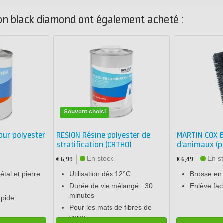
ion black diamond ont également acheté :
Souvent choisi
our polyester
RESION Résine polyester de
MARTIN COX B
stratification (ORTHO)
d'animaux (p
En stock
En s
€ 6,99
€ 6,49
étal et pierre
Utilisation dès 12°C
Brosse en
Durée de vie mélangé : 30
Enlève fac
minutes
apide
Pour les mats de fibres de
verre