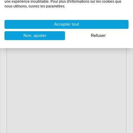
une expérience inoubliable. Pour plus d'informations sur les cookies que
Marque :
Mirka
nous utilisons, ouvrez les paramètres.
Diamètre :
85 mm
Couleur :
noir (doux)
Conditionnement :
par lot de 2
Accepter tout
Non, ajuster
Refuser