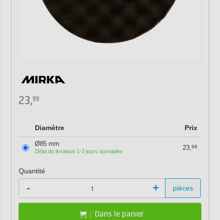
23,
99
Diamètre
Prix
Ø85 mm
23,
99
Délai de livraison 1-3 jours ouvrables
Quantité
-
+
pièces
Dans le panier