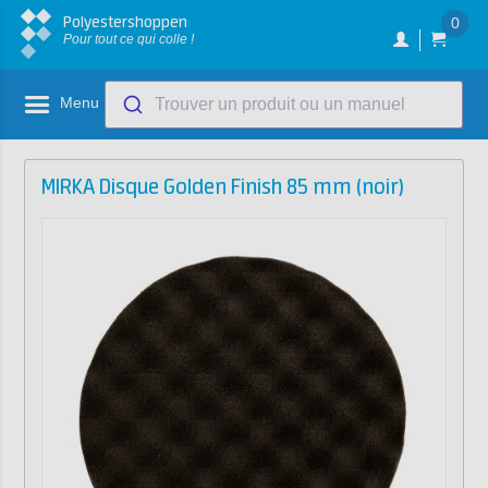
Polyestershoppen
0
Pour tout ce qui colle !
Menu
Trouver un produit ou un manuel
MIRKA Disque Golden Finish 85 mm (noir)