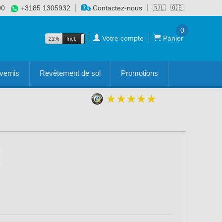
90
+3185 1305932
Contactez-nous
🇳🇱
🇬🇧
0
Votre compte
Panier
21%
Incl.
Excl.
vernis
Revêtement de sol
Promotions