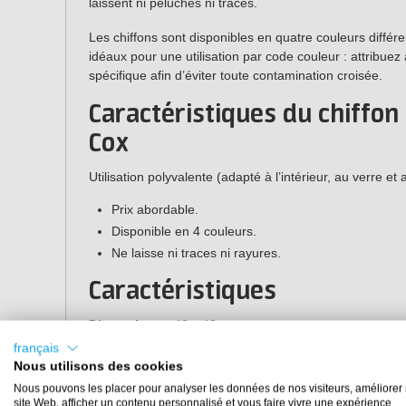
laissent ni peluches ni traces.
Les chiffons sont disponibles en quatre couleurs différen
idéaux pour une utilisation par code couleur : attribue
spécifique afin d’éviter toute contamination croisée.
Caractéristiques du chiffon
Cox
Utilisation polyvalente (adapté à l’intérieur, au verre et 
Prix abordable.
Disponible en 4 couleurs.
Ne laisse ni traces ni rayures.
Caractéristiques
Dimensions :
40 x 40 cm
Marque :
Martin Cox
français
Couleurs :
jaune, vert, rose, bleu
Nous utilisons des cookies
Utilisation :
nettoyage, séchage, lustrage et polissage
Nous pouvons les placer pour analyser les données de nos visiteurs, améliorer 
site Web, afficher un contenu personnalisé et vous faire vivre une expérience