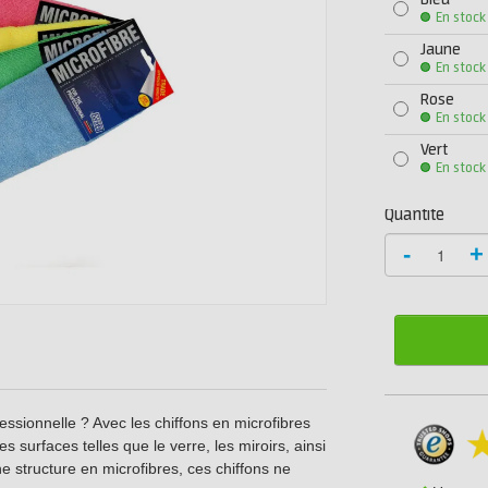
Bleu
En stock
Jaune
En stock
Rose
En stock
Vert
En stock
Quantité
-
+
ssionnelle ? Avec les chiffons en microfibres
s surfaces telles que le verre, les miroirs, ainsi
ne structure en microfibres, ces chiffons ne