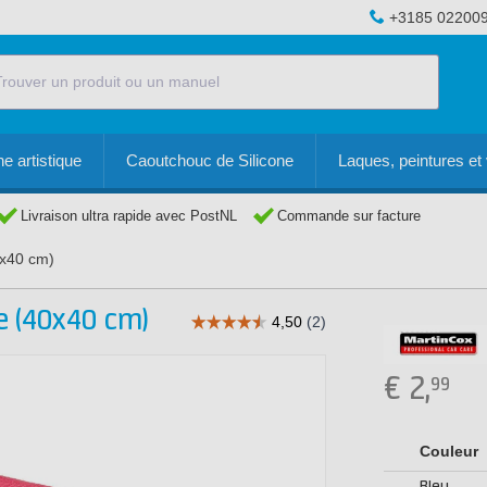
+3185 02200
e artistique
Caoutchouc de Silicone
Laques, peintures et 
Livraison ultra rapide avec PostNL
Commande sur facture
0x40 cm)
e (40x40 cm)
€
2,
99
Couleur