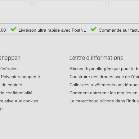
0,00
Livraison ultra rapide avec PostNL
Commande sur fact
rshoppen
Centre d'informations
générales
Silicone hypoallergénique pour le
 Polyestershoppen.fr
Construire des drones avec de l'é
 de contact
Coller des revêtements antidérap
de confidentialité
Comment entretenir les moules e
relative aux cookies
Le caoutchouc silicone dans l'indu
el