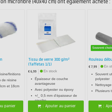
fon microfibre (40x40 cm) ont également acheté :
Souvent chois
on
Tissu de verre 300 g/m²
Rouleau débu
(Taffetas 1/1)
En s
€ 7,99
En stock
€ 6,99
ésine/finitions
Souvent uti
Épaisseur de couche
polyester
 de résine
avantageuse
Nettoyage 
10cm et 18cm
Avec polyester ou époxy
Plusieurs t
+/_ 0,5 mm d'épaisseur de
couche
au panier
Ajouter au panier
Ajo