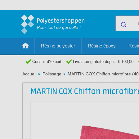
Polyestershoppen
Pour tout ce qui colle !
Résine polyester
Résine époxy
Résin
Conseil d'Expert
Livraison gratuite depuis € 100,00
Accueil
Polissage
MARTIN COX Chiffon microfibre (4
MARTIN COX Chiffon microfibr