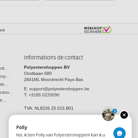
ure
Informations de contact
Polyestershoppen BV
 bod…
Oostbaan 680
poxy…
2841ML
Moordrecht
Pays-Bas
ants…
E:
support@polyestershoppen.be
n caou…
T:
+3185 0220090
str…
TVA:
NL8226.25.015.B01
1
Polly
Hoi, ik ben Polly van Polyestershoppen! Kan ik u