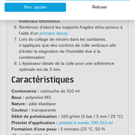
procéder à des essais préalables.
Non, ajuster
Refuser
Testez l’adhérence sur les plastiques, les peintures en
poudre, les essences de bois exotiques et les
matériaux bitumineux.
Renforcez d’abord les supports fragiles et/ou poreux à
l’aide d’un
primaire époxy
.
Lors du collage de miroirs dans les sanitaires,
n’appliquez que des cordons de colle verticaux afin
d’éviter la stagnation de l’humidité due à la
condensation.
L'épaisseur idéale de la colle pour une adhérence
optimale est de 3 mm.
Caractéristiques
Contenance :
cartouche de 310 ml
Base :
polymère MS
Nature :
pâte élastique
Couleur :
transparente
Débit de pulvérisation :
160 g/min (5 bar / 3 mm / 23 °C)
Pistolet d'application :
pistolet à mastic 290-310 ml
Formation d'une peau :
5 minutes (23 °C, 50 %