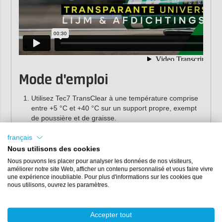
Mode d'emploi
Utilisez Tec7 TransClear à une température comprise
entre +5 °C et +40 °C sur un support propre, exempt
de poussière et de graisse.
Nettoyez et dégraissez le support avec
Tec7 Prepare
français
& Finish
. Vous obtiendrez ainsi une finition parfaite et
pourrez éliminer les polymères Tec7 non durcis. En
Nous utilisons des cookies
cas de salissures importantes, nous vous
Nous pouvons les placer pour analyser les données de nos visiteurs,
recommandons d'utiliser le nettoyant
Tec7 Cleaner
.
améliorer notre site Web, afficher un contenu personnalisé et vous faire vivre
Appliquez le mastic à l'aide d'un pistolet manuel ou
une expérience inoubliable. Pour plus d'informations sur les cookies que
nous utilisons, ouvrez les paramètres.
pneumatique.
En raison de la grande diversité des plastiques et des
compositions, ainsi que des matériaux sensibles à la
Accepter tout
corrosion sous contrainte, il est recommandé de