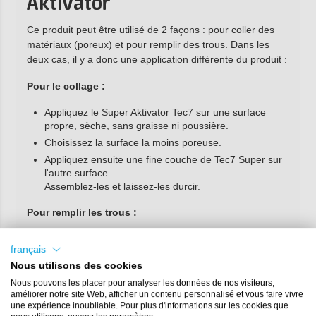
Aktivator
Ce produit peut être utilisé de 2 façons : pour coller des
matériaux (poreux) et pour remplir des trous. Dans les
deux cas, il y a donc une application différente du produit :
Pour le collage :
Appliquez le Super Aktivator Tec7 sur une surface
propre, sèche, sans graisse ni poussière.
Choisissez la surface la moins poreuse.
Appliquez ensuite une fine couche de Tec7 Super sur
l'autre surface.
Assemblez-les et laissez-les durcir.
Pour remplir les trous :
Utilisez du sable ou de la sciure de bois secs et
français
propres comme matériau de remplissage.
Nous utilisons des cookies
Appliquez du Tec7 Super jusqu’à saturation du
matériau de remplissage.
Nous pouvons les placer pour analyser les données de nos visiteurs,
améliorer notre site Web, afficher un contenu personnalisé et vous faire vivre
Pulvérisez le Tec7 Super Aktivator à une distance de
une expérience inoubliable. Pour plus d'informations sur les cookies que
30 cm.