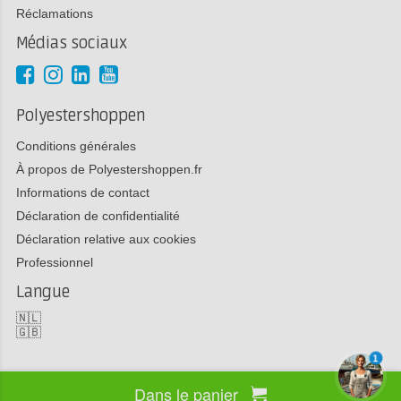
Réclamations
Médias sociaux
Polyestershoppen
Conditions générales
À propos de Polyestershoppen.fr
Informations de contact
Déclaration de confidentialité
Déclaration relative aux cookies
Professionnel
Langue
🇳🇱
🇬🇧
1
Dans le panier
Copyright 2026 Polyestershoppen bv