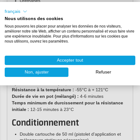
Uréthanes
Aluminium
français
Acier inoxydable
Nous utilisons des cookies
Caractéristiques du Plexus
Nous pouvons les placer pour analyser les données de nos visiteurs,
améliorer notre site Web, afficher un contenu personnalisé et vous faire vivre
MA 300
une expérience inoubliable. Pour plus d'informations sur les cookies que
nous utilisons, ouvrez les paramètres.
Couleur :
jaune clair
Rapport de mélange :
1:1
Accepter tout
3
Densité :
0,97 g / cm
2
Résistance au cisaillement :
20-26 N / mm
Non, ajuster
Refuser
Viscosité :
40 000 - 70 000 mPa.s.
Epaisseur maximale :
jusqu'à 4 mm
Résistance à la température :
-55°C à + 121°C
Durée de vie en pot (mélangé) :
4-6 minutes
Temps minimum de durcissement pour la résistance
initiale :
12-15 minutes à 23°C
Conditionnement
Double cartouche de 50 ml (pistolet d'application et
mélangeurs statiques nécessaires)