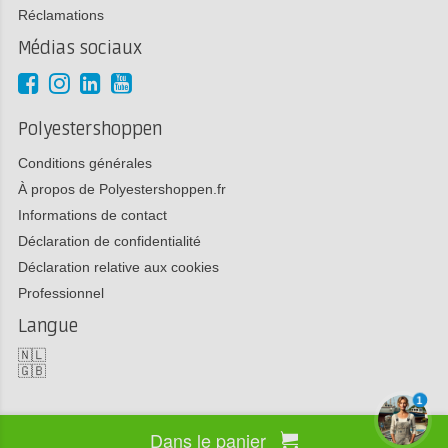
Réclamations
Médias sociaux
Polyestershoppen
Conditions générales
À propos de Polyestershoppen.fr
Informations de contact
Déclaration de confidentialité
Déclaration relative aux cookies
Professionnel
Langue
🇳🇱
🇬🇧
1
Dans le panier
Copyright 2026 Polyestershoppen bv