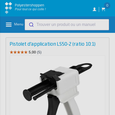
Polyestershoppen
0
Pour tout ce qui colle !
Menu
Trouver un produit ou un manuel
Pistolet d'application LS50-2 (ratio 10:1)