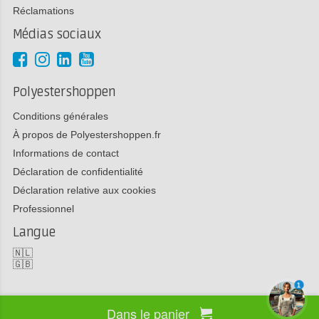
Réclamations
Médias sociaux
Polyestershoppen
Conditions générales
À propos de Polyestershoppen.fr
Informations de contact
Déclaration de confidentialité
Déclaration relative aux cookies
Professionnel
Langue
🇳🇱
🇬🇧
1
Dans le panier
Copyright 2026 Polyestershoppen bv