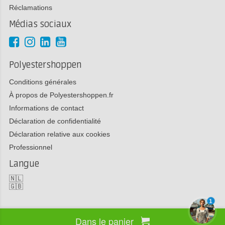
Réclamations
Médias sociaux
Polyestershoppen
Conditions générales
À propos de Polyestershoppen.fr
Informations de contact
Déclaration de confidentialité
Déclaration relative aux cookies
Professionnel
Langue
🇳🇱
🇬🇧
1
Dans le panier
Copyright 2026 Polyestershoppen bv