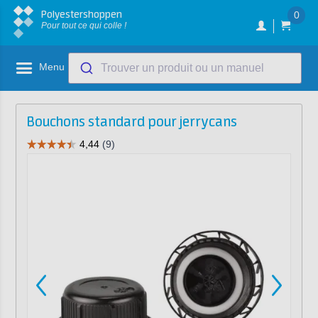
Polyestershoppen
0
Pour tout ce qui colle !
Menu
Trouver un produit ou un manuel
Bouchons standard pour jerrycans