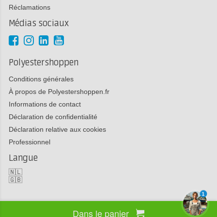
Réclamations
Médias sociaux
Polyestershoppen
Conditions générales
À propos de Polyestershoppen.fr
Informations de contact
Déclaration de confidentialité
Déclaration relative aux cookies
Professionnel
Langue
🇳🇱
🇬🇧
1
Dans le panier
Copyright 2026 Polyestershoppen bv