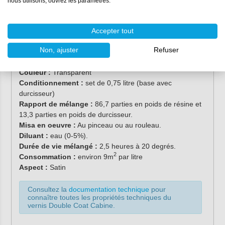
nous utilisons, ouvrez les paramètres.
Accepter tout
Propriétés
Non, ajuster
Refuser
Couleur :
Transparent
Conditionnement :
set de 0,75 litre (base avec
durcisseur)
Rapport de mélange :
86,7 parties en poids de résine et
13,3 parties en poids de durcisseur.
Misa en oeuvre :
Au pinceau ou au rouleau.
Diluant :
eau (0-5%).
Durée de vie mélangé :
2,5 heures à 20 degrés.
2
Consommation :
environ 9m
par litre
Aspect :
Satin
Consultez la
documentation technique
pour
connaître toutes les propriétés techniques du
vernis Double Coat Cabine.