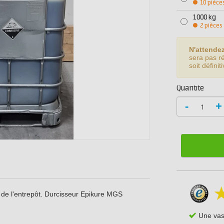
10 pièce
1000 kg
2 pièces
N'attende
sera pas r
soit défini
Quantité
-
+
k de l'entrepôt. Durcisseur Epikure MGS
Une va