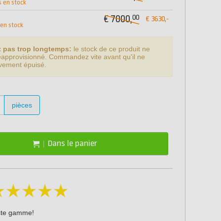
s en stock
00
€ 7000,
€ 3630,-
 en stock
z pas trop longtemps:
le stock de ce produit ne
éapprovisionné. Commandez vite avant qu'il ne
tivement épuisé.
pièces
Dans le panier
ste gamme!