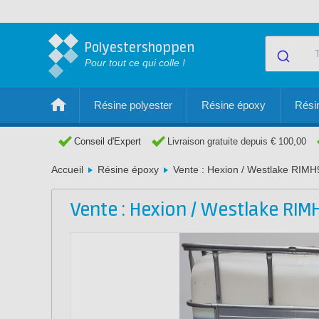
Polyestershoppen
Pour tout ce qui colle !
Résine polyester
Résine époxy
Résin
Conseil d'Expert
Livraison gratuite depuis € 100,00
Accueil
Résine époxy
Vente : Hexion / Westlake RIM
Vente : Hexion / Westlake RIM