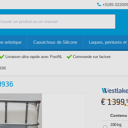
+3185 02200
e artistique
Caoutchouc de Silicone
Laques, peintures et 
Livraison ultra rapide avec PostNL
Commande sur facture
H936
H936
€
1399,
Contenu
200 kg