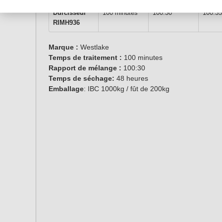
Durcisseur
100 minutes
100:30
100:35
RIMH936
Marque :
Westlake
Temps de
traitement :
100 minutes
Rapport de
mélange :
100:30
Temps de séchage:
48 heures
Emballage
: IBC 1000kg / fût de 200kg