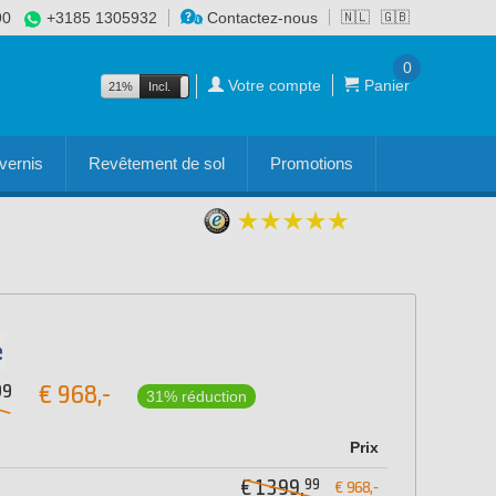
90
+3185 1305932
Contactez-nous
🇳🇱
🇬🇧
0
Votre compte
Panier
21%
Incl.
Excl.
vernis
Revêtement de sol
Promotions
€
968,-
99
31% réduction
Prix
99
€ 1399,
€ 968,-