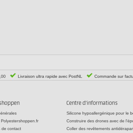
0,00
Livraison ultra rapide avec PostNL
Commande sur fact
rshoppen
Centre d'informations
générales
Silicone hypoallergénique pour le
 Polyestershoppen.fr
Construire des drones avec de l'é
 de contact
Coller des revêtements antidérap