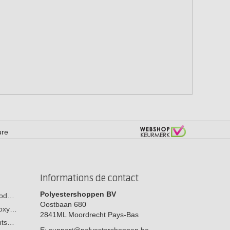
ure
Informations de contact
Polyestershoppen BV
 bod…
Oostbaan 680
poxy…
2841ML
Moordrecht
Pays-Bas
ants…