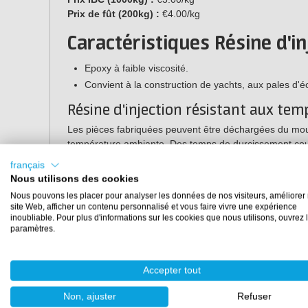
Prix de fût (200kg) :
€4.00/kg
Caractéristiques Résine d'i
Epoxy à faible viscosité.
Convient à la construction de yachts, aux pales d'é
Résine d'injection résistant aux tem
Les pièces fabriquées peuvent être déchargées du mou
température ambiante. Des temps de durcissement cou
possibles jusqu'à 150ºC. Après post-cuisson, la résine 
français
jusqu'à 130°C.
Nous utilisons des cookies
Nous pouvons les placer pour analyser les données de nos visiteurs, améliorer 
Propriétés techniques de la 
site Web, afficher un contenu personnalisé et vous faire vivre une expérience
inoubliable. Pour plus d'informations sur les cookies que nous utilisons, ouvrez 
paramètres.
Temps de
Rapport de
Rappo
traitement
mélange
mélan
Accepter tout
Résine
100g / 20°C
Poids
Volu
RIMR935
Non, ajuster
Refuser