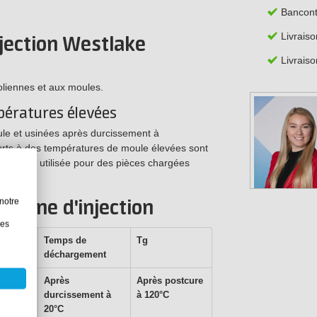
Bancont
Livrais
njection Westlake
Livraiso
oliennes et aux moules.
pératures élevées
le et usinées après durcissement à
rts à des températures de moule élevées sont
peut être utilisée pour des pièces chargées
notre
résine d'injection
les
rt de
Temps de
Tg
ge
déchargement
me
Après
Après postcure
durcissement à
à 120°C
20°C