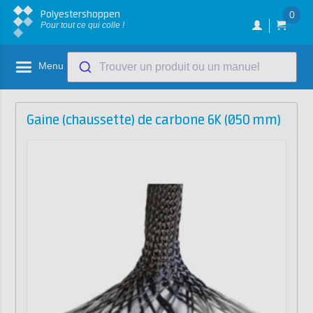
Polyestershoppen
0
Pour tout ce qui colle !
Menu
Trouver un produit ou un manuel
Gaine (chaussette) de carbone 6K (Ø50 mm)