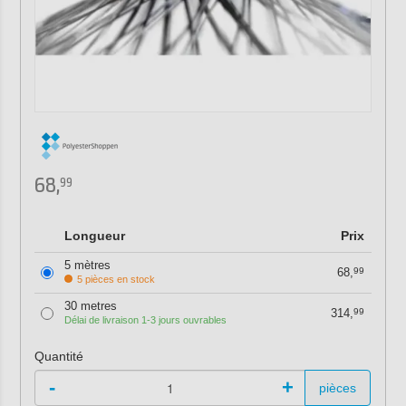
68,
99
Longueur
Prix
5 mètres
68,
99
5 pièces en stock
30 metres
314,
99
Délai de livraison 1-3 jours ouvrables
Quantité
-
+
pièces