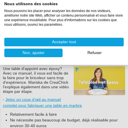
Nous utilisons des cookies
Donne au bois un effet "flottant" en le coulant avec des profilés
de coin
Nous pouvons les placer pour analyser les données de nos visiteurs,
améliorer notre site Web, afficher un contenu personnalisé et vous faire vivre
Protège le bois de l'humidité et des égratignures
une expérience inoubliable. Pour plus d'informations sur les cookies que
Réparez votre table facilement et de manière invisible en cas
nous utilisons, ouvrez les paramètres.
de dommage
Table facile à nettoyer avec un chiffon humide et résistant à
presque tous les produits de nettoyage
Accepter tout
Table d'appoint avec effet marbre
Non, ajuster
Refuser
à base d'époxy et de pigments
Une table d'appoint avec époxy?
Avec ce manuel, il vous est facile de
la faire pour le bricoleur sans trop
d'expérience. Mariska de CreaChick
l'explique également dans une vidéo
étape par étape.
-
Jetez un coup d'œil au manuel
complet pour fabriquer une table en marbre
Relativement facile à faire
Ne nécessite pas beaucoup de budget, déjà réalisable pour
environ 30-40 euros