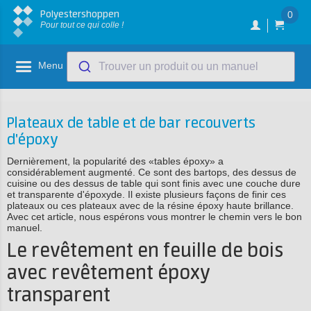
Polyestershoppen
0
Pour tout ce qui colle !
Menu
Trouver un produit ou un manuel
Plateaux de table et de bar recouverts
d'époxy
Dernièrement, la popularité des «tables époxy» a
considérablement augmenté. Ce sont des bartops, des dessus de
cuisine ou des dessus de table qui sont finis avec une couche dure
et transparente d'époxyde. Il existe plusieurs façons de finir ces
plateaux ou ces plateaux avec de la résine époxy haute brillance.
Avec cet article, nous espérons vous montrer le chemin vers le bon
manuel.
Le revêtement en feuille de bois
avec revêtement époxy
transparent