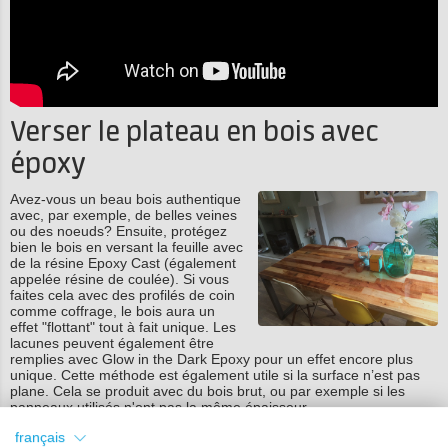
Verser le plateau en bois avec
époxy
Avez-vous un beau bois authentique
avec, par exemple, de belles veines
ou des noeuds? Ensuite, protégez
bien le bois en versant la feuille avec
de la résine Epoxy Cast (également
appelée résine de coulée). Si vous
faites cela avec des profilés de coin
comme coffrage, le bois aura un
effet "flottant" tout à fait unique. Les
lacunes peuvent également être
remplies avec Glow in the Dark Epoxy pour un effet encore plus
unique. Cette méthode est également utile si la surface n’est pas
plane. Cela se produit avec du bois brut, ou par exemple si les
panneaux utilisés n'ont pas la même épaisseur.
- Lisez le manuel
détaillé sur les plateaux de table avec Epoxy
français