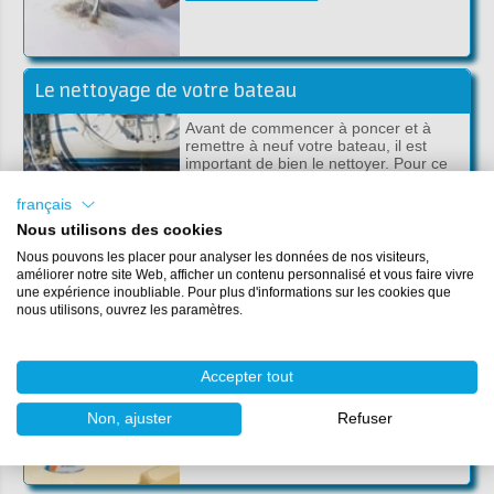
Le nettoyage de votre bateau
Avant de commencer à poncer et à
remettre à neuf votre bateau, il est
important de bien le nettoyer. Pour ce
faire, utilisez un pulvé…
français
Plus d'informations
Nous utilisons des cookies
Nous pouvons les placer pour analyser les données de nos visiteurs,
améliorer notre site Web, afficher un contenu personnalisé et vous faire vivre
une expérience inoubliable. Pour plus d'informations sur les cookies que
Apprêt de la coque avec revêtement HB
nous utilisons, ouvrez les paramètres.
Assurez-vous de dégraisser et de
nettoyer le bateau à l'acétone après le
ponçage et autre action. Puis appliquer
Accepter tout
l’appr…
Non, ajuster
Refuser
Plus d'informations