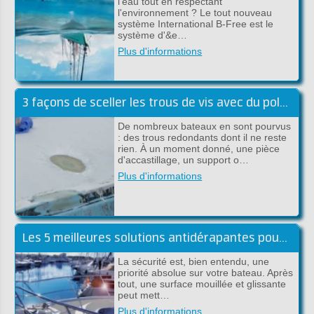
l'eau tout en respectant
l'environnement ? Le tout nouveau
système International B-Free est le
système d'&e…
Plus d'informations
3 façons de sceller les trous de vis avec du polyester
De nombreux bateaux en sont pourvus
: des trous redondants dont il ne reste
rien. À un moment donné, une pièce
d'accastillage, un support o…
Plus d'informations
Les 5 meilleures solutions antidérapantes pour l'embarqué
La sécurité est, bien entendu, une
priorité absolue sur votre bateau. Après
tout, une surface mouillée et glissante
peut mett…
Plus d'informations