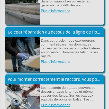
dans un support en polyester sont
généralement difficiles &agr…
Plus d'informations
Gelcoat réparation au dessus de la ligne de flottaison
Dans cet article, nous expliquerons
comment réparer les dommages
causés par le gelcoat sur votre bateau
en polyester. Dommages tels que les
rayure…
Plus d'informations
Pour monter correctement le raccord, vous pouvez utiliser le plan suivant, étape par étape:
Les raccords du bateau peuvent se
desserrer avec le temps et même
causer des fuites. Sur les bateaux
équipés de ponts en balsa, il est…
Plus d'informations