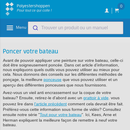
Polyestershoppen
0
Pour tout ce qui colle !
Menu
Trouver un produit ou un manuel
Poncer votre bateau
Avant de pouvoir appliquer une peinture sur votre bateau, celle-ci
doit être soigneusement poncée. Dans cet article d’information,
nous expliquons quels outils vous pouvez utiliser au mieux pour
cela. Nous donnons des conseils sur les différentes méthodes de
ponçage, la meilleure
ponceuse
que vous pouvez utiliser et un
aperçu des différentes ponceuses que nous fournissons.
Avez-vous un vieil anti encrassement sur la coque de votre
bateau? Ensuite, retirez-le d'abord avec un
grattoir à vide
. vous
pouvez lire dans
l'article précédent
comment cela devrait être fait.
Préférez-vous cette information sous forme de vidéo? Consultez
ensuite notre série "
Tout pour votre bateau
". Ici, Kees, Arne et
Herman expliquent la meilleure façon de remettre à neuf votre
bateau.