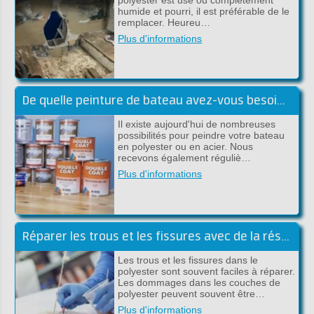
humide et pourri, il est préférable de le
remplacer. Heureu…
Plus d'informations
De quelle peinture de bateau avez-vous besoin? Nous vous aidons à chooisir!
Il existe aujourd'hui de nombreuses
possibilités pour peindre votre bateau
en polyester ou en acier. Nous
recevons également réguliè…
Plus d'informations
Réparer les trous et les fissures avec de la résine de polyester
Les trous et les fissures dans le
polyester sont souvent faciles à réparer.
Les dommages dans les couches de
polyester peuvent souvent être…
Plus d'informations