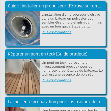
Guide : Installer un propulseur d'étrave sur un bateau en polyester
L'installation d'un propulseur d'étrave
dans un bateau en polyester peut
sembler être un projet intimidant, mais
avec un bon guide étape par…
Plus d'informations
Réparer un pont en teck [Guide pratique]
Un pont en teck représente un
investissement précieux pour de
nombreux propriétaires de bateaux. Le
teck est une essence de bois rép…
Plus d'informations
La meilleure préparation pour vos travaux de peinture
Une bonne préparation constitue la