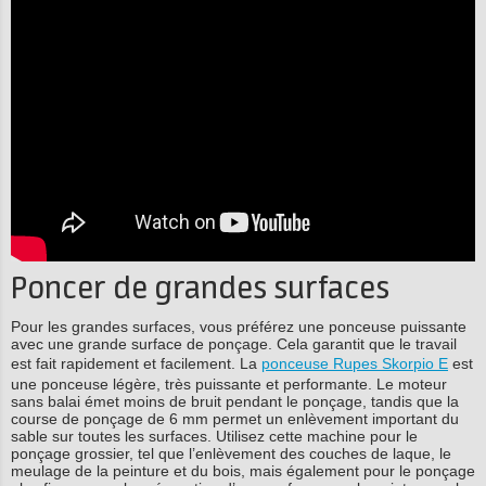
Poncer de grandes surfaces
Pour les grandes surfaces, vous préférez une ponceuse puissante
avec une grande surface de ponçage. Cela garantit que le travail
est fait rapidement et facilement. La
ponceuse Rupes Skorpio E
est
une ponceuse légère, très puissante et performante. Le moteur
sans balai émet moins de bruit pendant le ponçage, tandis que la
course de ponçage de 6 mm permet un enlèvement important du
sable sur toutes les surfaces. Utilisez cette machine pour le
ponçage grossier, tel que l’enlèvement des couches de laque, le
meulage de la peinture et du bois, mais également pour le ponçage