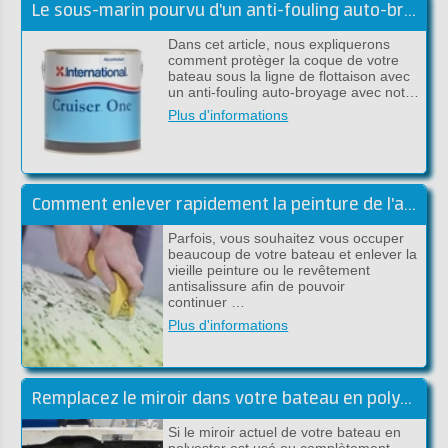
Le sous-marin pourvu d'un anti-fouling auto-broyant
Dans cet article, nous expliquerons
comment protèger la coque de votre
bateau sous la ligne de flottaison avec
un anti-fouling auto-broyage avec not…
Plus d'informations
Comment enlever rapidement la peinture de l'acier ou du polyester?
Parfois, vous souhaitez vous occuper
beaucoup de votre bateau et enlever la
vieille peinture ou le revêtement
antisalissure afin de pouvoir
continuer …
Plus d'informations
Remplacez le miroir dans votre bateau en polyester
Si le miroir actuel de votre bateau en
polyester est usé ou complètement