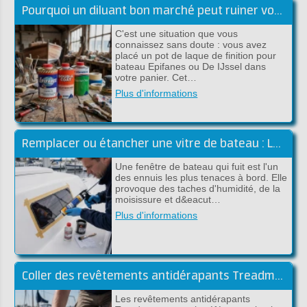
Pourquoi un diluant bon marché peut ruiner votre peinture haut de gamme
C'est une situation que vous
connaissez sans doute : vous avez
placé un pot de laque de finition pour
bateau Epifanes ou De IJssel dans
votre panier. Cet…
Plus d'informations
Remplacer ou étancher une vitre de bateau : Le guide complet (Sika)
Une fenêtre de bateau qui fuit est l'un
des ennuis les plus tenaces à bord. Elle
provoque des taches d'humidité, de la
moisissure et d&eacut…
Plus d'informations
Coller des revêtements antidérapants Treadmaster avec de la colle époxy (guide pratique)
Les revêtements antidérapants