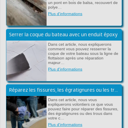
un pont en bois de balsa, recouvert de
polye…
Plus d'informations
Serrer la coque du bateau avec un enduit époxy
Dans cet article, nous expliquerons
comment vous pouvez resserrer la
coque de votre bateau sous la ligne de
flottaison après une réparation
majeur…
Plus d'informations
Réparez les fissures, les égratignures ou les trous sous la ligne de flottaison
Dans cet article, nous vous
expliquerons volontiers ce que vous
pouvez faire pour réparer des fissures,
des égratignures ou des trous dans
votre c…
Plus d'informations