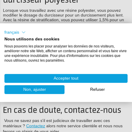
durcisseur polyester
Lorsque vous travaillez avec une résine polyester, vous pouvez
modifier le dosage du durcisseur pour un durcissement plus lent.
Avec la résine de stratification, vous pouvez utiliser 1,5% pour un
temps de traitement plus long. Voir la fiche produit de la
résine de
stratification polyester
ou de la
résine de coulée de polyester
.
français
Nous utilisons des cookies
S'il vous plaît noter! Conservez toujours le rapport de mélange
spécifié pour l'époxy.
Nous pouvons les placer pour analyser les données de nos visiteurs,
améliorer notre site Web, afficher un contenu personnalisé et vous faire vivre
une expérience inoubliable. Pour plus d'informations sur les cookies que
Astuce 8 : Utilisez un autre
nous utilisons, ouvrez les paramètres.
système époxy
Accepter tout
Si possible, vous pouvez opter pour un autre système époxy. Par
exemple, une résine de coulée
pour de grandes pièces coulées
ou
Non, ajuster
Refuser
un
époxy lent universel
. Ces systèmes ont un temps de traitement
relativement plus long.
En cas de doute, contactez-nous
Vous ne savez pas s'il est judicieux de travailler avec ces
matériaux ?
Contactez
alors notre service clientèle et nous nous
ferons un plaisir de vous aider.