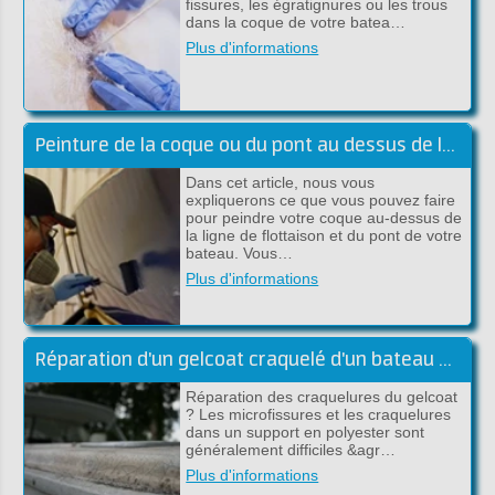
fissures, les égratignures ou les trous
dans la coque de votre batea…
Plus d'informations
Peinture de la coque ou du pont au dessus de la flottaison
Dans cet article, nous vous
expliquerons ce que vous pouvez faire
pour peindre votre coque au-dessus de
la ligne de flottaison et du pont de votre
bateau. Vous…
Plus d'informations
Réparation d'un gelcoat craquelé d'un bateau en polyester
Réparation des craquelures du gelcoat
? Les microfissures et les craquelures
dans un support en polyester sont
généralement difficiles &agr…
Plus d'informations