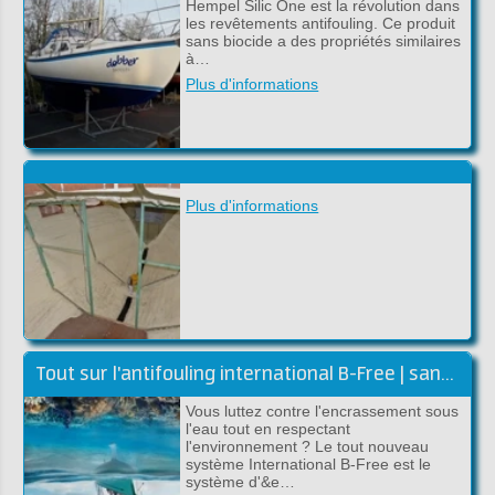
Hempel Silic One est la révolution dans
les revêtements antifouling. Ce produit
sans biocide a des propriétés similaires
à…
Plus d'informations
Plus d'informations
Tout sur l'antifouling international B-Free | sans biocides
Vous luttez contre l'encrassement sous
l'eau tout en respectant
l'environnement ? Le tout nouveau
système International B-Free est le
système d'&e…