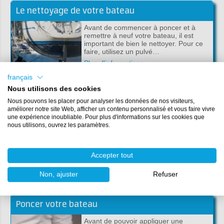
Le nettoyage de votre bateau
Avant de commencer à poncer et à
remettre à neuf votre bateau, il est
important de bien le nettoyer. Pour ce
faire, utilisez un pulvé…
Plus d'informations
français
Nous utilisons des cookies
Nous pouvons les placer pour analyser les données de nos visiteurs,
Apprêt de la coque avec revêtement HB
améliorer notre site Web, afficher un contenu personnalisé et vous faire vivre
une expérience inoubliable. Pour plus d'informations sur les cookies que
Assurez-vous de dégraisser et de
nous utilisons, ouvrez les paramètres.
nettoyer le bateau à l'acétone après le
ponçage et autre action. Puis appliquer
l’appr…
Accepter tout
Plus d'informations
Non, ajuster
Refuser
Poncer votre bateau
Avant de pouvoir appliquer une