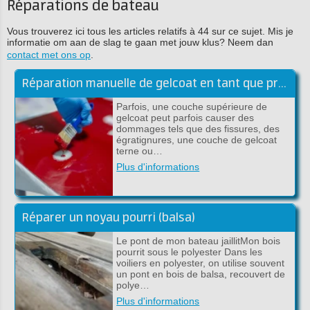
Réparations de bateau
Vous trouverez ici tous les articles relatifs à 44 sur ce sujet. Mis je
informatie om aan de slag te gaan met jouw klus? Neem dan
contact met ons op
.
Réparation manuelle de gelcoat en tant que professionnel!
Parfois, une couche supérieure de
gelcoat peut parfois causer des
dommages tels que des fissures, des
égratignures, une couche de gelcoat
terne ou…
Plus d'informations
Réparer un noyau pourri (balsa)
Le pont de mon bateau jaillitMon bois
pourrit sous le polyester Dans les
voiliers en polyester, on utilise souvent
un pont en bois de balsa, recouvert de
polye…
Plus d'informations