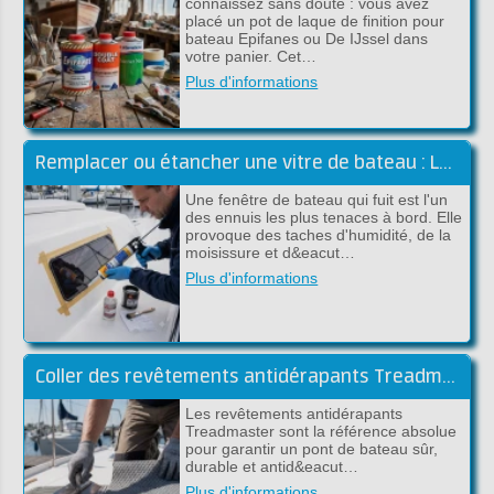
connaissez sans doute : vous avez
placé un pot de laque de finition pour
bateau Epifanes ou De IJssel dans
votre panier. Cet…
Plus d'informations
Remplacer ou étancher une vitre de bateau : Le guide complet (Sika)
Une fenêtre de bateau qui fuit est l'un
des ennuis les plus tenaces à bord. Elle
provoque des taches d'humidité, de la
moisissure et d&eacut…
Plus d'informations
Coller des revêtements antidérapants Treadmaster avec de la colle époxy (guide pratique)
Les revêtements antidérapants
Treadmaster sont la référence absolue
pour garantir un pont de bateau sûr,
durable et antid&eacut…
Plus d'informations