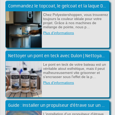
Commandez le topcoat, le gelcoat et la laque DD dans la couleur souhaitée
Chez Polyestershoppen, vous trouverez
toujours la couleur idéale pour votre
projet. Grâce à nos machines de
mélange de pointe, nous p…
Plus d'informations
Nettoyer un pont en teck avec Dulon | Nettoyage et rénovation
Le pont en teck de votre bateau est un
véritable atout esthétique, mais il peut
malheureusement vite grisonner et
s'encrasser sous l'effet de la p…
Plus d'informations
Guide : Installer un propulseur d'étrave sur un bateau en polyester
L'installation d'un propulseur d'étrave