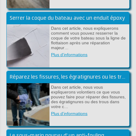
Serrer la coque du bateau avec un enduit époxy
Dans cet article, nous expliquerons
comment vous pouvez resserrer la
coque de votre bateau sous la ligne de
flottaison après une réparation
majeur…
Plus d'informations
Réparez les fissures, les égratignures ou les trous sous la ligne de flottaison
Dans cet article, nous vous
expliquerons volontiers ce que vous
pouvez faire pour réparer des fissures,
des égratignures ou des trous dans
votre c…
Plus d'informations
Le sous-marin pourvu d' un anti-fouling