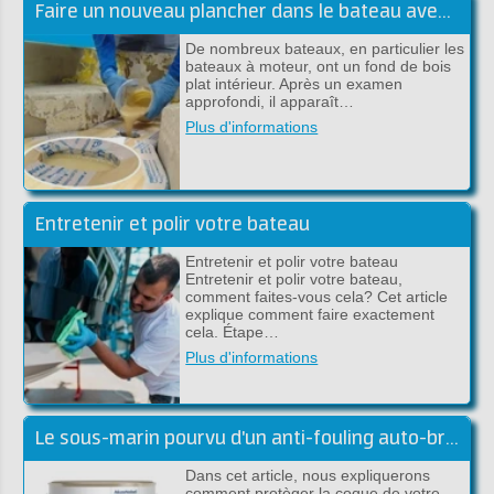
Faire un nouveau plancher dans le bateau avec du polyester
De nombreux bateaux, en particulier les
bateaux à moteur, ont un fond de bois
plat intérieur. Après un examen
approfondi, il apparaît…
Plus d'informations
Entretenir et polir votre bateau
Entretenir et polir votre bateau
Entretenir et polir votre bateau,
comment faites-vous cela? Cet article
explique comment faire exactement
cela. Étape…
Plus d'informations
Le sous-marin pourvu d'un anti-fouling auto-broyant
Dans cet article, nous expliquerons
comment protèger la coque de votre