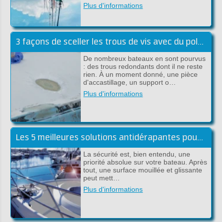
Plus d'informations
3 façons de sceller les trous de vis avec du polyester
De nombreux bateaux en sont pourvus
: des trous redondants dont il ne reste
rien. À un moment donné, une pièce
d'accastillage, un support o…
Plus d'informations
Les 5 meilleures solutions antidérapantes pour l'embarqué
La sécurité est, bien entendu, une
priorité absolue sur votre bateau. Après
tout, une surface mouillée et glissante
peut mett…
Plus d'informations