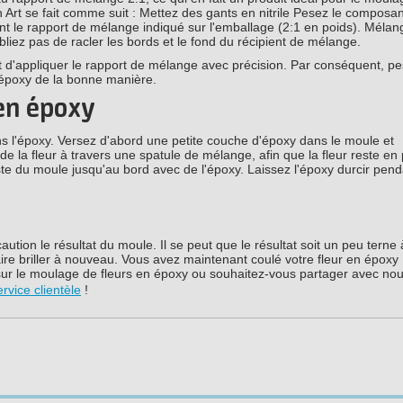
rt se fait comme suit : Mettez des gants en nitrile Pesez le composan
nt le rapport de mélange indiqué sur l'emballage (2:1 en poids). Mélan
ez pas de racler les bords et le fond du récipient de mélange.
ant d'appliquer le rapport de mélange avec précision. Par conséquent, p
'époxy de la bonne manière.
 en époxy
ans l'époxy. Versez d'abord une petite couche d'époxy dans le moule et
de la fleur à travers une spatule de mélange, afin que la fleur reste en
ste du moule jusqu'au bord avec de l'époxy. Laissez l'époxy durcir pen
ution le résultat du moule. Il se peut que le résultat soit un peu terne 
ire briller à nouveau. Vous avez maintenant coulé votre fleur en époxy 
 sur le moulage de fleurs en époxy ou souhaitez-vous partager avec nou
ervice clientèle
!