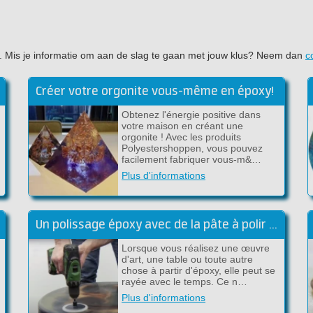
ujet. Mis je informatie om aan de slag te gaan met jouw klus? Neem dan
c
Créer votre orgonite vous-même en époxy!
Obtenez l'énergie positive dans
votre maison en créant une
orgonite ! Avec les produits
Polyestershoppen, vous pouvez
facilement fabriquer vous-m&…
Plus d'informations
Un polissage époxy avec de la pâte à polir et une perceuse
Lorsque vous réalisez une œuvre
d'art, une table ou toute autre
n
chose à partir d'époxy, elle peut se
rayée avec le temps. Ce n…
Plus d'informations