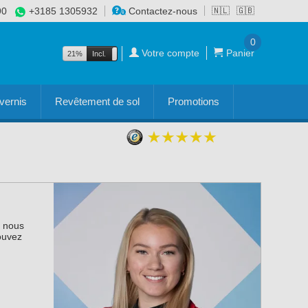
90
+3185 1305932
Contactez-nous
🇳🇱
🇬🇧
0
Votre compte
Panier
21%
Incl.
Excl.
vernis
Revêtement de sol
Promotions
n nous
ouvez