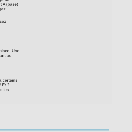
t A (base)
gez
esez
 place. Une
dant au
à certains
! Et ?
s les