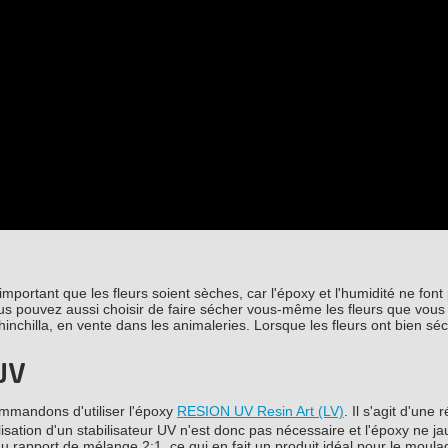
important que les fleurs soient sèches, car l'époxy et l'humidité ne fon
us pouvez aussi choisir de faire sécher vous-même les fleurs que vous
hinchilla, en vente dans les animaleries. Lorsque les fleurs ont bien sé
 UV
ommandons d'utiliser l'époxy
RESION UV Resin Art (LV)
. Il s'agit d'une 
lisation d'un stabilisateur UV n'est donc pas nécessaire et l'époxy ne jau
ce au rapport de mélange 2:1, ce qui en fait un produit idéal pour le moul