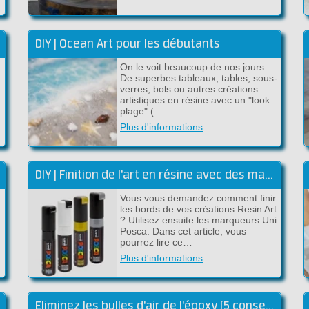
DIY | Ocean Art pour les débutants
On le voit beaucoup de nos jours.
De superbes tableaux, tables, sous-
verres, bols ou autres créations
artistiques en résine avec un "look
plage" (…
Plus d'informations
DIY | Finition de l'art en résine avec des marqueurs Posca
Vous vous demandez comment finir
les bords de vos créations Resin Art
? Utilisez ensuite les marqueurs Uni
Posca. Dans cet article, vous
pourrez lire ce…
Plus d'informations
Eliminez les bulles d'air de l'époxy [5 conseils]