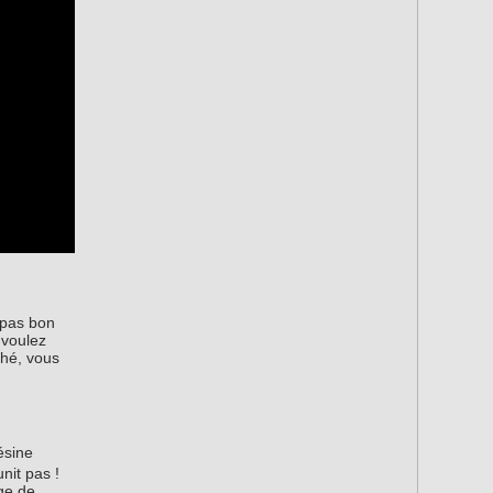
t pas bon
 voulez
ché, vous
résine
nit pas !
age de