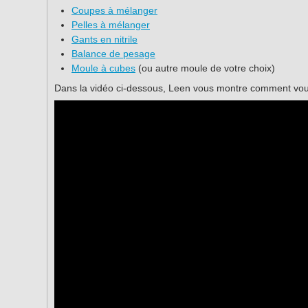
Coupes à mélanger
Pelles à mélanger
Gants en nitrile
Balance de pesage
Moule à cubes
(ou autre moule de votre choix)
Dans la vidéo ci-dessous, Leen vous montre comment vous