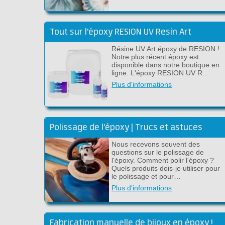
Tout sur l'époxy RESION UV Resin Art
Résine UV Art époxy de RESION !
Notre plus récent époxy est
disponible dans notre boutique en
ligne. L'époxy RESION UV R…
Plus d'informations
Polissage de l'époxy | Trucs et astuces
Nous recevons souvent des
questions sur le polissage de
l'époxy. Comment polir l'époxy ?
Quels produits dois-je utiliser pour
le polissage et pour…
Plus d'informations
Fabrication manuelle de bijoux en époxy !