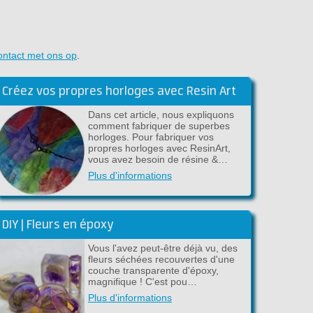
ontact met ons op
.
Créez vos propres horloges avec Resin Art
Dans cet article, nous expliquons
comment fabriquer de superbes
horloges. Pour fabriquer vos
propres horloges avec ResinArt,
vous avez besoin de résine &…
Plus d'informations
DIY | Fleurs en époxy
Vous l'avez peut-être déjà vu, des
fleurs séchées recouvertes d'une
couche transparente d'époxy,
magnifique ! C'est pou…
Plus d'informations