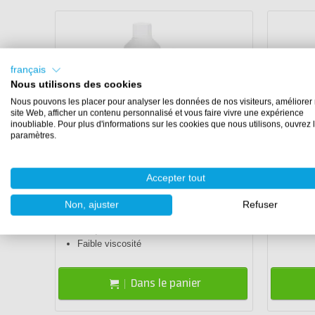
français
Nous utilisons des cookies
Nous pouvons les placer pour analyser les données de nos visiteurs, améliorer 
site Web, afficher un contenu personnalisé et vous faire vivre une expérience
Souvent choisi
Populai
inoubliable. Pour plus d'informations sur les cookies que nous utilisons, ouvrez 
paramètres.
RESION UV Epoxy pour grandes
Moule e
coulées
Accepter tout
€ 2,99
En stock
€ 27,00
Dispon
Non, ajuster
Refuser
Résistance à hautes températures
Matéri
Jusqu'à 7,5 cm en une seule fois
Faible viscosité
Dans le panier