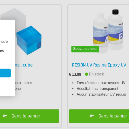
notre
re
Souvent choisi
les
n silicone : cube
RESION UV Résine Epoxy UV
En stock
En stock
€ 13,99
ible en deux tailles
Très résistant aux rayons UV
au : Silicone
Résultat final transparent
Aucun stabilisateur UV requis
Dans le panier
Dans le panier