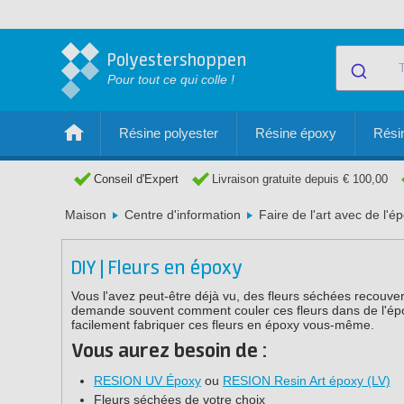
Polyestershoppen
Pour tout ce qui colle !
Résine polyester
Résine époxy
Résin
Conseil d'Expert
Livraison gratuite depuis € 100,00
Maison
Centre d'information
Faire de l'art avec de l'é
DIY | Fleurs en époxy
Vous l'avez peut-être déjà vu, des fleurs séchées recouve
demande souvent comment couler ces fleurs dans de l'épo
facilement fabriquer ces fleurs en époxy vous-même.
Vous aurez besoin de :
RESION UV Époxy
ou
RESION Resin Art époxy (LV)
Fleurs séchées de votre choix