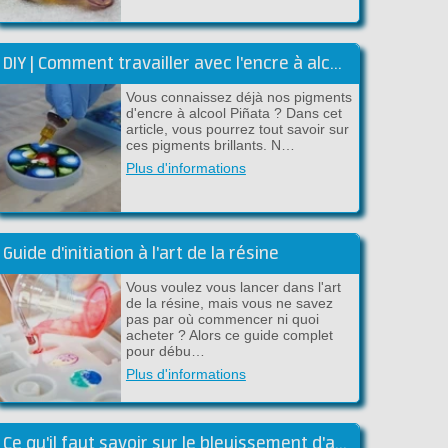
DIY | Comment travailler avec l'encre à alcool Piñata
Vous connaissez déjà nos pigments
d'encre à alcool Piñata ? Dans cet
article, vous pourrez tout savoir sur
ces pigments brillants. N…
Plus d'informations
Guide d'initiation à l'art de la résine
Vous voulez vous lancer dans l'art
de la résine, mais vous ne savez
pas par où commencer ni quoi
acheter ? Alors ce guide complet
pour débu…
Plus d'informations
Ce qu'il faut savoir sur le bleuissement d'amine : l'ennemi invisible de la résine époxy