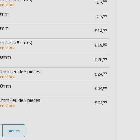
m (set a 5 stuks)
99
€
7,
 en stock
00mm
99
€
7,
00mm
99
€
14,
m (set a 5 stuks)
98
€
15,
 en stock
500mm
99
€
20,
0mm (jeu de 5 pièces)
99
€
24,
 en stock
600mm
99
€
34,
0mm (jeu de 5 pièces)
99
€
64,
 en stock
pièces