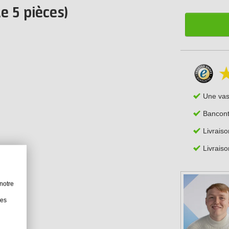
de 5 pièces)
Une va
Bancont
Livrais
Livraiso
notre
les