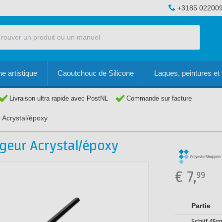
+3185 02200
e artistique
Caoutchouc de Silicone
Laques, peintures et 
Livraison ultra rapide avec PostNL
Commande sur facture
 Acrystal/époxy
geur Acrystal/époxy
€
7,
99
Partie