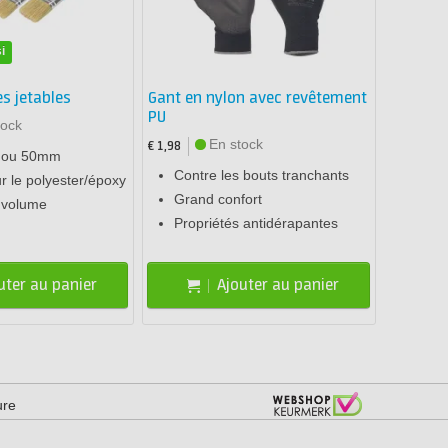
i
s jetables
Gant en nylon avec revêtement
PU
tock
En stock
€ 1,98
0 ou 50mm
Contre les bouts tranchants
ur le polyester/époxy
Grand confort
 volume
Propriétés antidérapantes
uter au panier
Ajouter au panier
ure