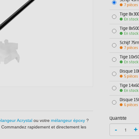
Schijf 45m
7 pièces
Tige 8x3
En stock
Tige 8x5
En stock
Schijf 75m
7 pièces
Tige 10x
En stock
Disque 10
5 pièces
Tige 14x
En stock
Disque 15
6 pièces
Quantité
langeur Acrystal
ou votre
mélangeur époxy
?
x. Commandez rapidement et directement les
-
+