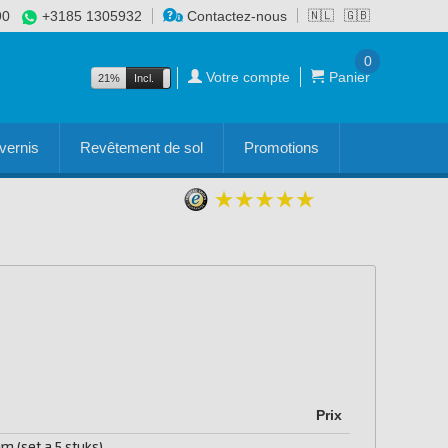
90
+3185 1305932
Contactez-nous
🇳🇱
🇬🇧
0
Votre compte
Panier
21%
Incl.
Excl.
vernis
Revêtement de sol
Promotions
Prix