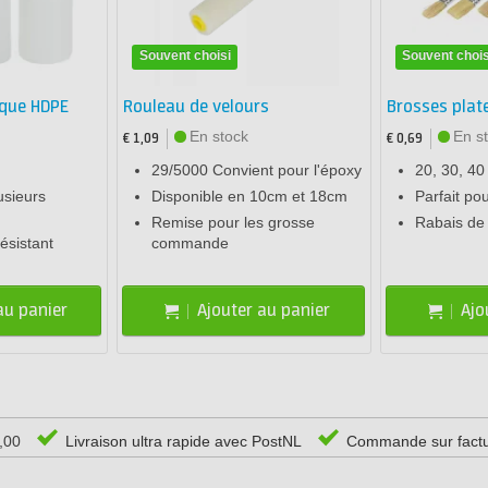
Souvent choisi
Souvent chois
ique HDPE
Rouleau de velours
Brosses plate
En stock
En s
€ 1,09
€ 0,69
29/5000 Convient pour l'époxy
20, 30, 4
usieurs
Disponible en 10cm et 18cm
Parfait po
Remise pour les grosse
Rabais de
ésistant
commande
au panier
Ajouter au panier
Ajo
0,00
Livraison ultra rapide avec PostNL
Commande sur fact