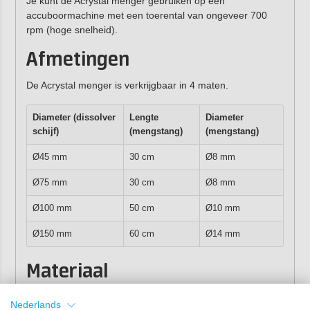
Je kunt de Acrystal menger gebruiken op een
accuboormachine met een toerental van ongeveer 700
rpm (hoge snelheid).
Afmetingen
De Acrystal menger is verkrijgbaar in 4 maten.
Diameter (dissolver
Lengte
Diameter
schijf)
(mengstang)
(mengstang)
Ø45 mm
30 cm
Ø8 mm
Ø75 mm
30 cm
Ø8 mm
Ø100 mm
50 cm
Ø10 mm
Ø150 mm
60 cm
Ø14 mm
Materiaal
De Acrystal menger is gemaakt van:
Nederlands