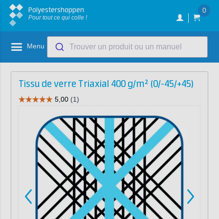
Polyestershoppen
0
Pour tout ce qui colle !
Menu
Trouver un produit ou un manuel
Tissu de verre Triaxial 400 g/m² (0/-45/+45)