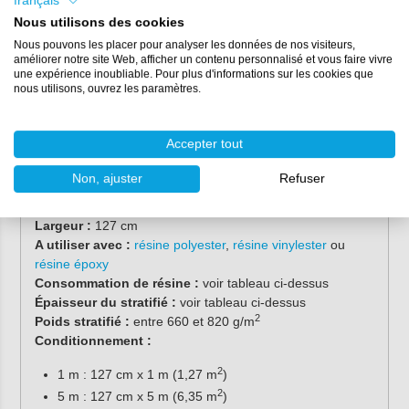
français
Méthode d'a
pplication
Nous utilisons des cookies
Manuelle
Nous pouvons les placer pour analyser les données de nos visiteurs,
améliorer notre site Web, afficher un contenu personnalisé et vous faire vivre
Ensachage humide (Wet Bagging)
une expérience inoubliable. Pour plus d'informations sur les cookies que
nous utilisons, ouvrez les paramètres.
Infusion
Accepter tout
Caractéristiques
Non, ajuster
Refuser
2
Grammage :
400 gr/m
Tissage :
triaxial (0/+45/-45)
Largeur :
127 cm
A utiliser avec :
résine polyester
,
résine vinylester
ou
résine époxy
Consommation de résine :
voir tableau ci-dessus
Épaisseur du stratifié :
voir tableau ci-dessus
2
Poids stratifié :
entre 660 et 820 g/m
Conditionnement :
2
1 m : 127 cm x 1 m (1,27 m
)
2
5 m : 127 cm x 5 m (6,35 m
)