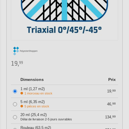
19,
99
Dimensions
Prix
1 ml (1,27 m2)
19,
99
1 morceau en stock
5 ml (6,35 m2)
46,
98
5 pièces en stock
20 ml (25,4 m2)
134,
99
Délai de livraison 2-5 jours ouvrables
Rouleau (63,5 m2)