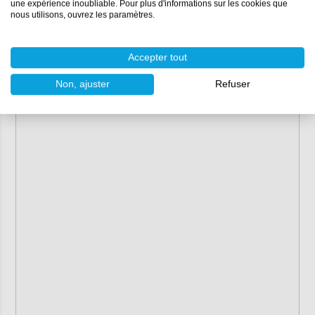
une expérience inoubliable. Pour plus d'informations sur les cookies que
Sea Ray
nous utilisons, ouvrez les paramètres.
Ski Centurian
West Bay Sonship
Accepter tout
Windy Boats
Non, ajuster
Refuser