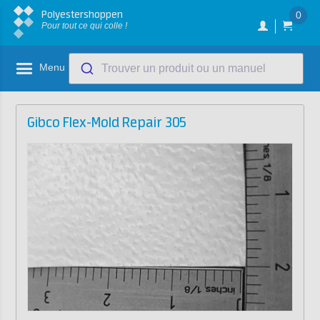
Polyestershoppen
0
Pour tout ce qui colle !
Menu
Trouver un produit ou un manuel
Gibco Flex-Mold Repair 305