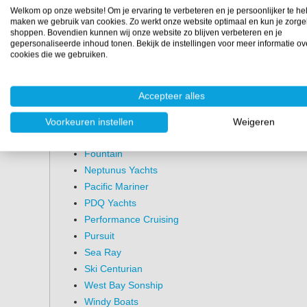
Welkom op onze website! Om je ervaring te verbeteren en je persoonlijker te he
30x30 cm
maken we gebruik van cookies. Zo werkt onze website optimaal en kun je zorge
shoppen. Bovendien kunnen wij onze website zo blijven verbeteren en je
30x60 cm
gepersonaliseerde inhoud tonen. Bekijk de instellingen voor meer informatie ov
120x120 cm
cookies die we gebruiken.
122x366 cm
Bootmerken die Gibco Flex-
Accepteer alles
Baja
Voorkeuren instellen
Weigeren
Bertram
Fountain
Neptunus Yachts
Pacific Mariner
PDQ Yachts
Performance Cruising
Pursuit
Sea Ray
Ski Centurian
West Bay Sonship
Windy Boats