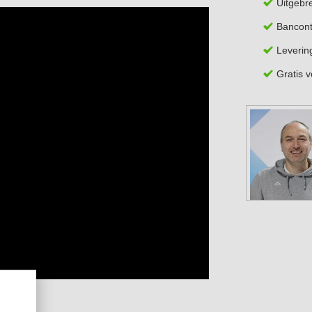
Uitgebr
Bancont
Leverin
Gratis 