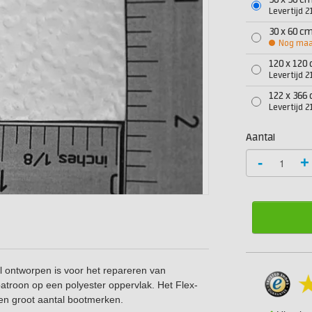
30 x 30 c
Levertijd 
30 x 60 c
Nog maar
120 x 120
Levertijd 
122 x 366
Levertijd 
Aantal
-
+
l ontworpen is voor het repareren van
patroon op een polyester oppervlak. Het Flex-
en groot aantal bootmerken.