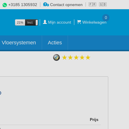
+3185 1305932
Contact opnemen
🇫🇷
🇬🇧
0
Mijn account
Winkelwagen
21%
Incl.
Excl.
Vloersystemen
Acties
Prijs