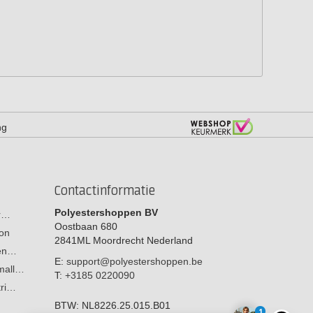
ng
Contactinformatie
Polyestershoppen BV
or…
Oostbaan 680
on
2841ML
Moordrecht
Nederland
men…
E:
support@polyestershoppen.be
 mall…
T:
+3185 0220090
tri…
BTW:
NL8226.25.015.B01
1