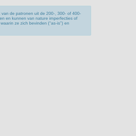
 van de patronen uit de 200-, 300- of 400-
len en kunnen van nature imperfecties of
waarin ze zich bevinden (“as-is”) en