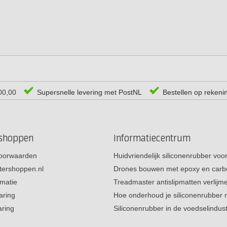
00,00
Supersnelle levering met PostNL
Bestellen op rekeni
rshoppen
Informatiecentrum
oorwaarden
Huidvriendelijk siliconenrubber vo
tershoppen.nl
Drones bouwen met epoxy en carb
rmatie
Treadmaster antislipmatten verlij
aring
Hoe onderhoud je siliconenrubber
aring
Siliconenrubber in de voedselindus