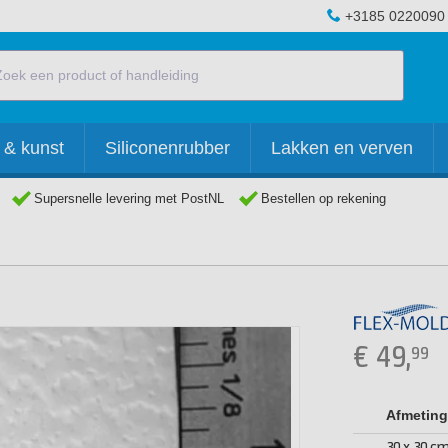
+3185 0220090
 & kunst
Siliconenrubber
Lakken en verven
Supersnelle levering met PostNL
Bestellen op rekening
€
49,
99
Afmeting