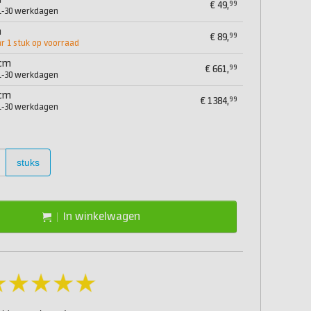
m
99
€
49,
21-30 werkdagen
m
99
€
89,
 1 stuk op voorraad
 cm
99
€
661,
21-30 werkdagen
 cm
99
€
1384,
21-30 werkdagen
stuks
In winkelwagen