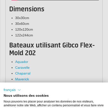
Dimensions
30x30cm
30x60cm
120x120cm
122x244cm
Bateaux utilisant Gibco Flex-
Mold 202
Aquador
Caravelle
Chaparral
Maverick
Neptunus Yachts
français
Ocean Catamaran
Nous utilisons des cookies
Pacific Seacraft
Nous pouvons les placer pour analyser les données de nos visiteurs,
Smoker Craft
améliorer notre site Web, afficher un contenu personnalisé et vous faire vivre