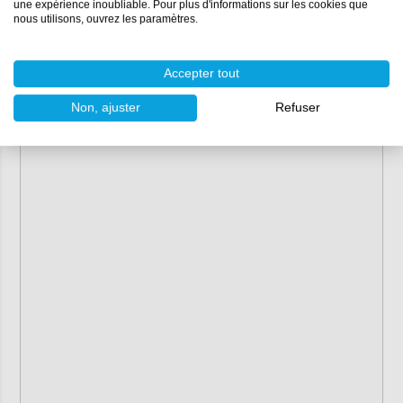
Starcraft
une expérience inoubliable. Pour plus d'informations sur les cookies que
nous utilisons, ouvrez les paramètres.
Voyager UAE
Accepter tout
Non, ajuster
Refuser