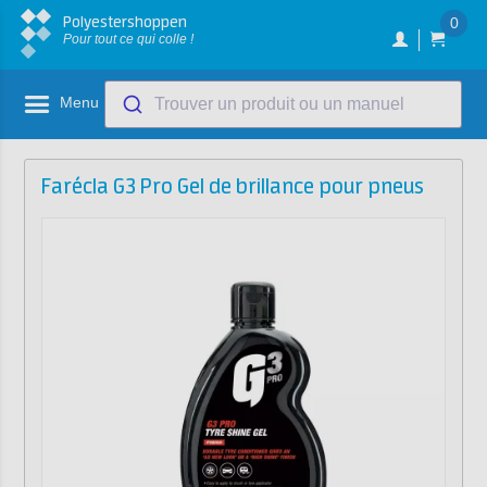
Polyestershoppen
0
Pour tout ce qui colle !
Menu
Trouver un produit ou un manuel
Farécla G3 Pro Gel de brillance pour pneus