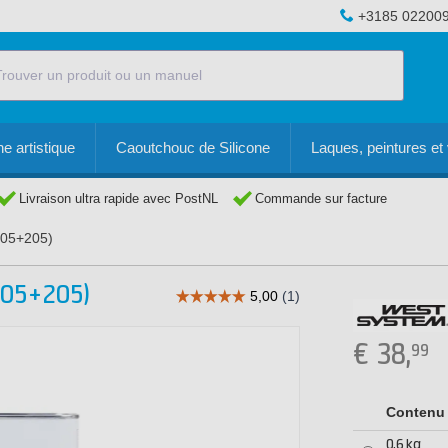
+3185 02200
e artistique
Caoutchouc de Silicone
Laques, peintures et 
Livraison ultra rapide avec PostNL
Commande sur facture
05+205)
05+205)
€
38,
99
Contenu
0,6 kg