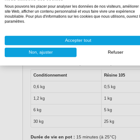
Nous pouvons les placer pour analyser les données de nos visiteurs, améliorer 
Laissez durcir le matériau pendant environ 5 à 7 h
site Web, afficher un contenu personnalisé et vous faire vivre une expérience
Ne poncez pas et n'appliquez pas de nouvelle couc
inoubliable. Pour plus d'informations sur les cookies que nous utilisons, ouvrez 
paramètres.
durci.
Conseil :
utilisez les kits de
pompes pratiques Wes
Accepter tout
le durcisseur dans les proportions correctes.
Non, ajuster
Refuser
Caractéristiques du produit
Conditionnement
Résine 105
0,6 kg
0,5 kg
1,2 kg
1 kg
6 kg
5 kg
30 kg
25 kg
Durée de vie en pot :
15 minutes (à 25°C)