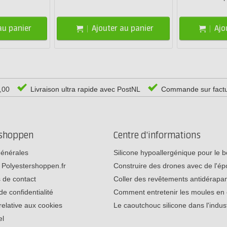
au panier
Ajouter au panier
Ajo
0,00
Livraison ultra rapide avec PostNL
Commande sur fact
rshoppen
Centre d'informations
générales
Silicone hypoallergénique pour le
 Polyestershoppen.fr
Construire des drones avec de l'é
 de contact
Coller des revêtements antidérap
de confidentialité
Comment entretenir les moules e
relative aux cookies
Le caoutchouc silicone dans l'indu
el