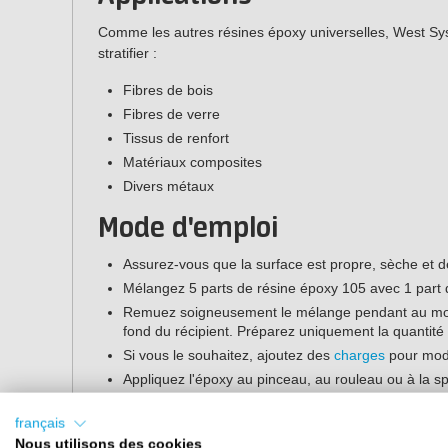
Comme les autres résines époxy universelles, West Syst
stratifier :
Fibres de bois
Fibres de verre
Tissus de renfort
Matériaux composites
Divers métaux
Mode d'emploi
Assurez-vous que la surface est propre, sèche et d
Mélangez 5 parts de résine époxy 105 avec 1 part d
Remuez soigneusement le mélange pendant au moins 
fond du récipient. Préparez uniquement la quantité 
Si vous le souhaitez, ajoutez des
charges
pour modif
Appliquez l'époxy au pinceau, au rouleau ou à la spa
minutes à 25 °C.
Pour la stratification : assurez-vous que le tis
français
Pour le collage : appliquez une fine couche d'ép
Nous utilisons des cookies