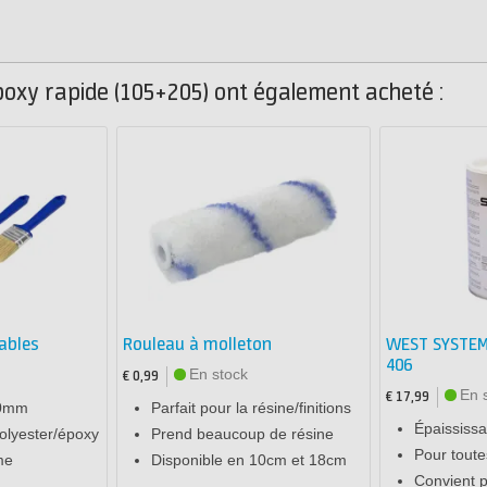
poxy rapide (105+205) ont également acheté :
ables
Rouleau à molleton
WEST SYSTEM S
406
En stock
€ 0,99
En 
€ 17,99
50mm
Parfait pour la résine/finitions
Épaississa
polyester/époxy
Prend beaucoup de résine
Pour toute
me
Disponible en 10cm et 18cm
Convient p