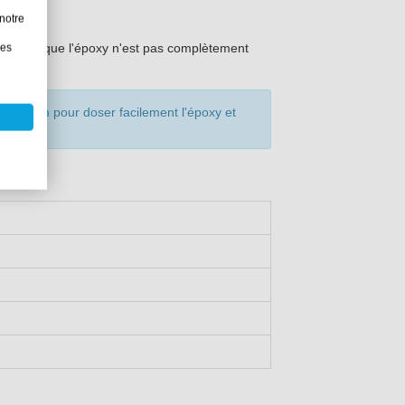
notre
eures.
he tant que l'époxy n'est pas complètement
les
t System
pour doser facilement l'époxy et
Durcisseur rapide 205
0,1 kg
0,2 kg
1 kg
5 kg