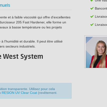
Une va
nuels
Bancont
Livrais
e et à faible viscosité qui offre d'excellentes
durcisseur 205 Fast Hardener, elle forme un
Livraiso
avaux à basse température ou les projets
 l'humidité et durable. Il peut être utilisé
ers secteurs industriels.
de West System
ion transparente. Utilisez pour cela
u
RESION UV Clear Coat
(revêtement.