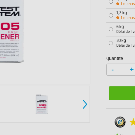
1 morce
1,2 kg
1 morce
6 kg
Délai de li
30 kg
Délai de li
Quantité
-
+