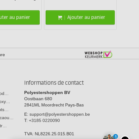
uter au panier
Ajouter au panier
ure
Informations de contact
Polyestershoppen BV
 bod…
Oostbaan 680
poxy…
2841ML
Moordrecht
Pays-Bas
ants…
E:
support@polyestershoppen.be
n caou…
T:
+3185 0220090
str…
TVA:
NL8226.25.015.B01
1