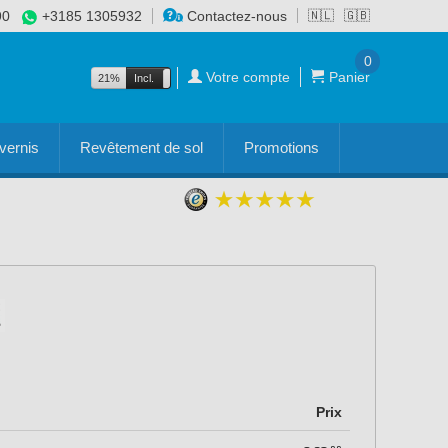
90
+3185 1305932
Contactez-nous
🇳🇱
🇬🇧
0
Votre compte
Panier
21%
Incl.
Excl.
vernis
Revêtement de sol
Promotions
Prix