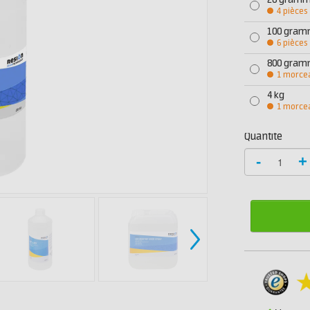
20 gram
4 pièces
100 gra
6 pièces
800 gra
1 morce
4 kg
1 morce
Quantité
-
+