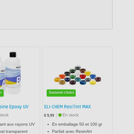
i
Souvent choisi
sine Epoxy UV
ELI-CHEM ResiTint MAX
stock
En stock
€ 9,99
tant aux rayons UV
En emballage 50 et 100 gr
inal transparent
Parfait avec ResinArt