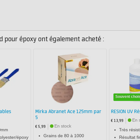
led pour époxy ont également acheté :
Souvent chois
ables
Mirka Abranet Ace 125mm par
RESION UV Ré
5
En 
€ 13,99
En stock
€ 5,99
50mm
Très résis
Grains de 80 à 1000
polyester/époxy
Résultat f