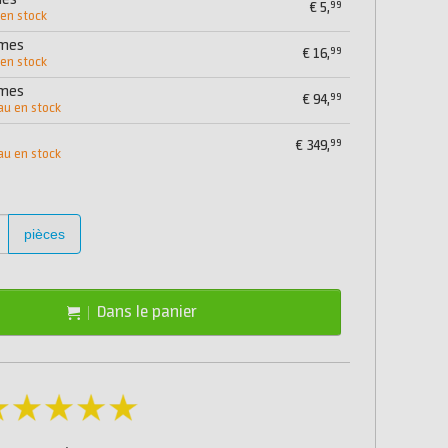
mes
99
€
5,
 en stock
mmes
99
€
16,
 en stock
mmes
99
€
94,
au en stock
99
€
349,
au en stock
pièces
Dans le panier