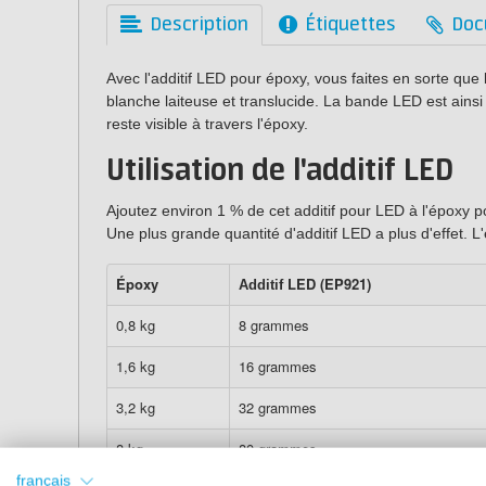
Description
Étiquettes
Doc
Avec l'additif LED pour époxy, vous faites en sorte qu
blanche laiteuse et translucide. La bande LED est ainsi
reste visible à travers l'époxy.
Utilisation de l'additif LED
Ajoutez environ 1 % de cet additif pour LED à l'époxy po
Une plus grande quantité d'additif LED a plus d'effet. L'
Époxy
LED (EP921)
Additif
0,8 kg
8 grammes
1,6 kg
16 grammes
3,2 kg
32 grammes
8 kg
80 grammes
français