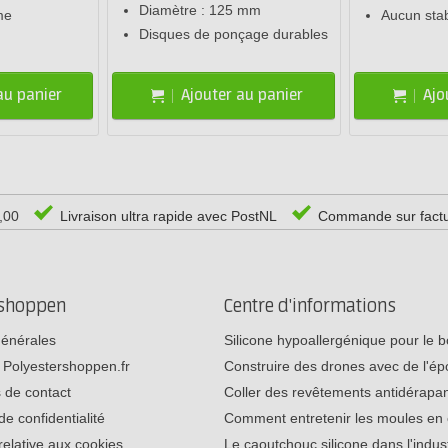
Diamètre : 125 mm
me
Aucun stab
Disques de ponçage durables
au panier
Ajouter au panier
Ajo
0,00
Livraison ultra rapide avec PostNL
Commande sur fact
rshoppen
Centre d'informations
générales
Silicone hypoallergénique pour le
 Polyestershoppen.fr
Construire des drones avec de l'é
 de contact
Coller des revêtements antidérap
de confidentialité
Comment entretenir les moules e
relative aux cookies
Le caoutchouc silicone dans l'indu