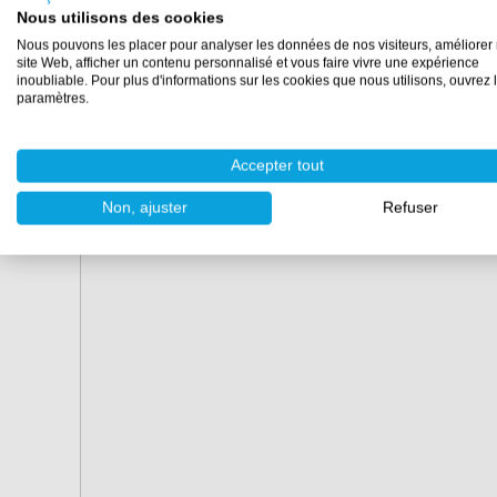
16 kg
160 grammes
Nous utilisons des cookies
32 kg
320 grammes
Nous pouvons les placer pour analyser les données de nos visiteurs, améliorer 
site Web, afficher un contenu personnalisé et vous faire vivre une expérience
inoubliable. Pour plus d'informations sur les cookies que nous utilisons, ouvrez 
64 kg
640 grammes
paramètres.
Accepter tout
Non, ajuster
Refuser