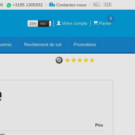
90
+3185 1305932
Contactez-nous
🇳🇱
🇬🇧
0
Votre compte
Panier
21%
Incl.
Excl.
vernis
Revêtement de sol
Promotions
Prix