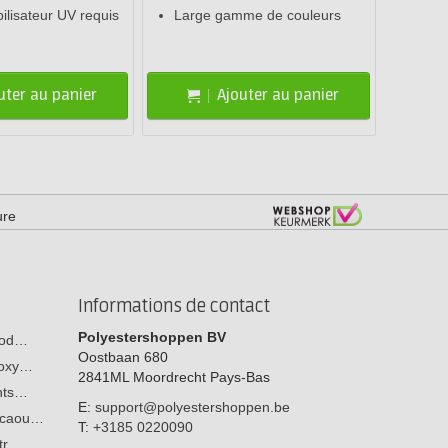
ilisateur UV requis
Large gamme de couleurs
uter au panier
Ajouter au panier
ure
Informations de contact
Polyestershoppen BV
 bod…
Oostbaan 680
poxy…
2841ML
Moordrecht
Pays-Bas
ants…
E:
support@polyestershoppen.be
n caou…
T:
+3185 0220090
str…