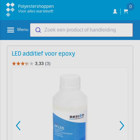
Polyestershoppen
0
Voor alles wat kleeft!
Menu
Zoek een product of handleiding
LED additief voor epoxy