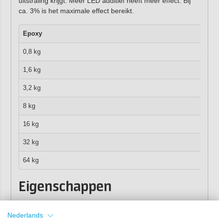
uitstraling krijgt. Meer LED additief heeft meer effect. Bij
ca. 3% is het maximale effect bereikt.
Epoxy
0,8 kg
1,6 kg
3,2 kg
8 kg
16 kg
32 kg
64 kg
Eigenschappen
Inhoud:
20 gram, 100 gram, 800 gram, 4 kg
Dosering:
0,5-3%
Nederlands