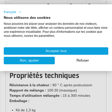
Temps
Rapport
Rapport
Te
d'utilisation
de
de
dé
français
mélange
mélange
Nous utilisons des cookies
Nous pouvons les placer pour analyser les données de nos visiteurs,
Résine RIMR635
100 gr /
Poids
Volume
Ap
améliorer notre site Web, afficher un contenu personnalisé et vous faire vivre
20°C
pol
une expérience inoubliable. Pour plus d'informations sur les cookies que
à 
nous utilisons, ouvrez les paramètres.
Durcisseur RIMH633
15 minutes
100:30
100:34
8-1
Accepter tout
Durcisseur RIMH635
40 minutes
100:30
100:33
18-
Non, ajuster
Refuser
Durcisseur RIMH637
300 minutes
100:30
100:37
48 
Propriétés techniques
Résistance à la chaleur :
80 ° C après postcuisson
Rapport de mélange :
100:30 (massique)
Temps d'utilisation mélangée :
15 à 300 minutes
Emballage :
Kit de 1,3 kg