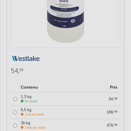
54,
99
Contenu
Prix
1,3 kg
54,
99
En stock
6,5 kg
189,
99
1 lot en stock
26 kg
479,
99
2 lots en stock