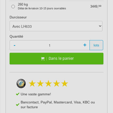
260 kg
3449,
99
Délai de livraison 10-15 jours ouvrables
Durcisseur
Quantité
-
+
lots
Dans le panier
Une vaste gamme!
Bancontact, PayPal, Mastercard, Visa, KBC ou
sur facture