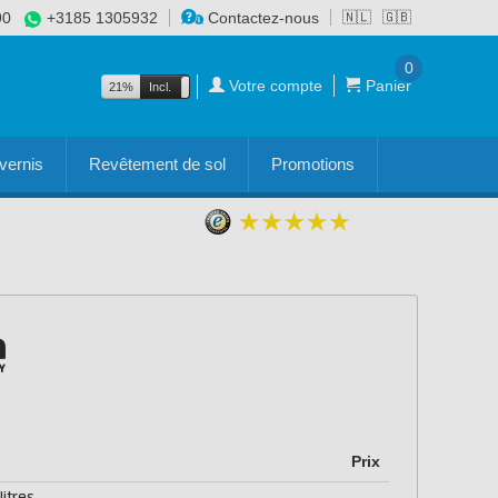
90
+3185 1305932
Contactez-nous
🇳🇱
🇬🇧
0
Votre compte
Panier
21%
Incl.
Excl.
vernis
Revêtement de sol
Promotions
Prix