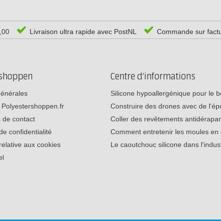
0,00
Livraison ultra rapide avec PostNL
Commande sur fact
rshoppen
Centre d'informations
générales
Silicone hypoallergénique pour le
 Polyestershoppen.fr
Construire des drones avec de l'é
 de contact
Coller des revêtements antidérap
de confidentialité
Comment entretenir les moules e
relative aux cookies
Le caoutchouc silicone dans l'indu
el