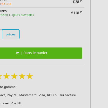
litres
99
€
28,
 en stock
itres
99
€
148,
vraison 1-3 jours ouvrables
pièces
Dans le panier
ste gamme!
act, PayPal, Mastercard, Visa, KBC ou sur facture
on avec PostNL