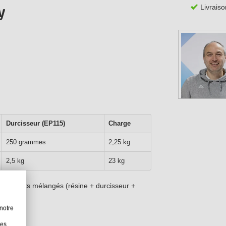
Livraiso
y
.
Durcisseur (EP115)
Charge
250 grammes
2,25 kg
2,5 kg
23 kg
omposants mélangés (résine + durcisseur +
notre
les