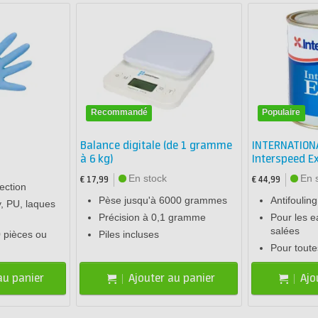
Recommandé
Populaire
Balance digitale (de 1 gramme
INTERNATIONA
à 6 kg)
Interspeed E
En stock
En 
€ 17,99
€ 44,99
ection
Pèse jusqu'à 6000 grammes
Antifoulin
y, PU, laques
Précision à 0,1 gramme
Pour les 
salées
 pièces ou
Piles incluses
Pour toute
au panier
Ajouter au panier
Ajo