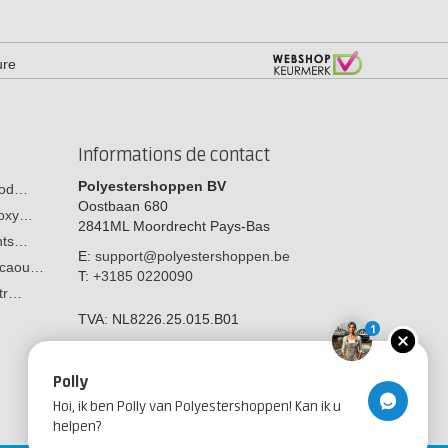
ure
Informations de contact
Polyestershoppen BV
 bod…
Oostbaan 680
poxy…
2841ML
Moordrecht
Pays-Bas
ants…
E:
support@polyestershoppen.be
n caou…
T:
+3185 0220090
str…
TVA:
NL8226.25.015.B01
1
Polly
Hoi, ik ben Polly van Polyestershoppen! Kan ik u
helpen?