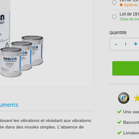
Lot de 1,8 
8 pièces
Lot de 18 l
Délai de li
Quantité
-
+
uments
Une va
sant les vibrations et résistant aux vibrations.
Bancont
tée dans des moules simples. L'absence de
Livrais