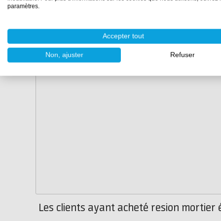
paramètres.
Accepter tout
Non, ajuster
Refuser
Les clients ayant acheté resion mortier