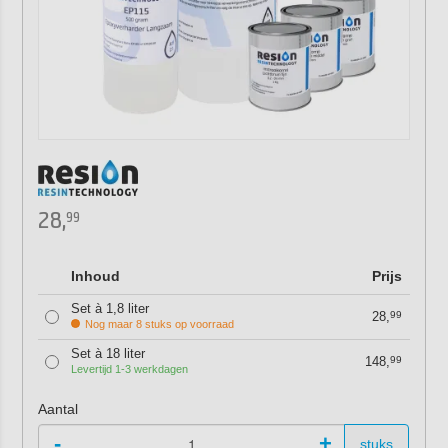
28,
99
Inhoud
Prijs
Set à 1,8 liter
28,
99
Nog maar 8 stuks op voorraad
Set à 18 liter
148,
99
Levertijd 1-3 werkdagen
Aantal
-
+
stuks