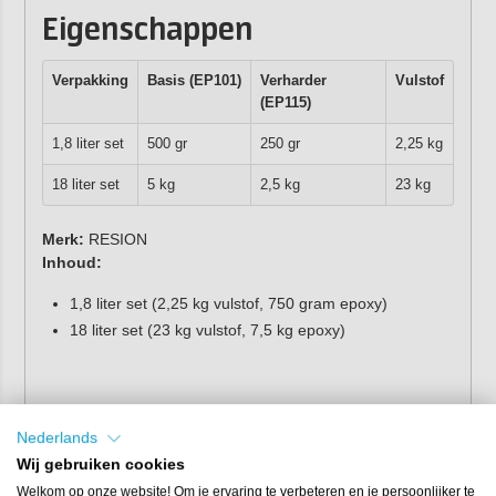
Eigenschappen
Verpakking
Basis (EP101)
Verharder
Vulstof
(EP115)
1,8 liter set
500 gr
250 gr
2,25 kg
18 liter set
5 kg
2,5 kg
23 kg
Merk:
RESION
Inhoud:
1,8 liter set (2,25 kg vulstof, 750 gram epoxy)
18 liter set (23 kg vulstof, 7,5 kg epoxy)
Nederlands
Wij gebruiken cookies
Welkom op onze website! Om je ervaring te verbeteren en je persoonlijker te