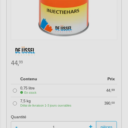
44,
99
Contenu
Prix
0,75 litre
44,
99
En stock
7,5 kg
390,
00
Délai de livraison 1-3 jours ouvrables
Quantité
-
+
pièces