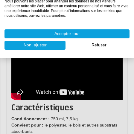
Nous pouvons les placer pour analyser les données de nos visiteurs,
Sols en béton.
améliorer notre site Web, afficher un contenu personnalisé et vous faire vivre
une expérience inoubliable. Pour plus d'informations sur les cookies que
nous utilisons, ouvrez les paramètres.
Après l'injection, le substrat peut être traité avec de
l'époxy
combiné avec du
tissu de verre
et peut être fini avec des
laques DD
.
Accepter tout
Non, ajuster
Refuser
Caractéristiques
Conditionnement :
750 ml, 7,5 kg
Convient pour :
le polyester, le bois et autres substrats
absorbants