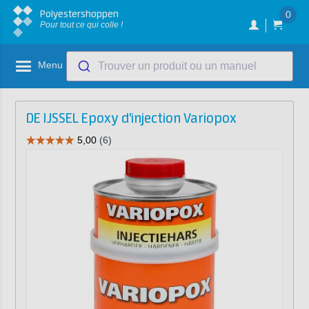
Polyestershoppen
0
Pour tout ce qui colle !
Menu
Trouver un produit ou un manuel
DE IJSSEL Epoxy d'injection Variopox