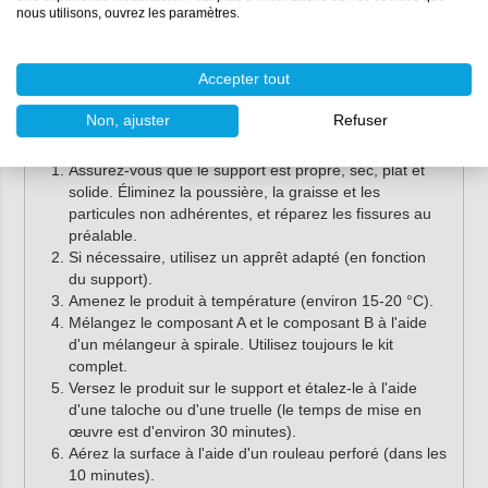
Instructions d'utilisation
nous utilisons, ouvrez les paramètres.
Suivez les instructions ci-dessous pour appliquer
Accepter tout
correctement Impermax Cold Polyurea Supreme.
Consultez également toujours la documentation technique
Non, ajuster
Refuser
:
Assurez-vous que le support est propre, sec, plat et
solide. Éliminez la poussière, la graisse et les
particules non adhérentes, et réparez les fissures au
préalable.
Si nécessaire, utilisez un apprêt adapté (en fonction
du support).
Amenez le produit à température (environ 15-20 °C).
Mélangez le composant A et le composant B à l'aide
d'un mélangeur à spirale. Utilisez toujours le kit
complet.
Versez le produit sur le support et étalez-le à l'aide
d'une taloche ou d'une truelle (le temps de mise en
œuvre est d'environ 30 minutes).
Aérez la surface à l'aide d'un rouleau perforé (dans les
10 minutes).