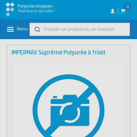
Polyestershoppen
0
Pour tout ce qui colle !
Menu
Trouver un produit ou un manuel
IMPERMAX Suprème Polyurée à froid