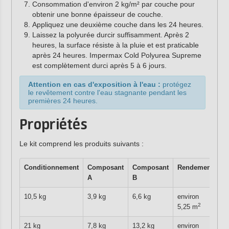
Consommation d'environ 2 kg/m² par couche pour
obtenir une bonne épaisseur de couche.
Appliquez une deuxième couche dans les 24 heures.
Laissez la polyurée durcir suffisamment. Après 2
heures, la surface résiste à la pluie et est praticable
après 24 heures. Impermax Cold Polyurea Supreme
est complètement durci après 5 à 6 jours.
Attention en cas d'exposition à l'eau :
protégez
le revêtement contre l'eau stagnante pendant les
premières 24 heures.
Propriétés
Le kit comprend les produits suivants :
Conditionnement
Composant
Composant
Rendement
A
B
10,5 kg
3,9 kg
6,6 kg
environ
2
5,25 m
21 kg
7,8 kg
13,2 kg
environ