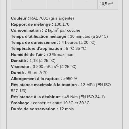
2
10,5 m
Couleur :
RAL 7001 (gris argenté)
Rapport de mélange :
100:170
2
Consommation :
2 kg/m
par couche
Temps d'utilisation mélangé :
30 minutes (à 20 °C)
Temps de durcissement :
4 heures (à 20 °C)
Température d'application :
5 °C-35 °C
Humidité de l'air :
70 % maximum
Densité :
1,13 (à 25 °C)
-1
Viscosité :
3 200 mPa.s
(à 25 °C)
Dureté :
Shore A 70
Allongement à la rupture :
>950 %
Résistance maximale à la traction :
12 MPa (EN ISO
527-1/3)
Résistance à la déchirure :
48 N/m (EN ISO 34-1)
Stockage :
conserver entre 10 °C et 30 °C
Durée de conservation :
12 mois