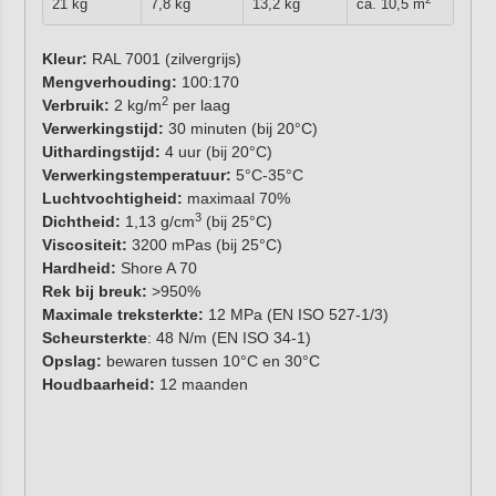
21 kg
7,8 kg
13,2 kg
ca. 10,5 m
Kleur:
RAL 7001 (zilvergrijs)
Mengverhouding:
100:170
2
Verbruik:
2 kg/m
per laag
Verwerkingstijd:
30 minuten (bij 20°C)
Uithardingstijd:
4 uur (bij 20°C)
Verwerkingstemperatuur:
5°C-35°C
Luchtvochtigheid:
maximaal 70%
3
Dichtheid:
1,13 g/cm
(bij 25°C)
Viscositeit:
3200 mPas (bij 25°C)
Hardheid:
Shore A 70
Rek bij breuk:
>950%
Maximale treksterkte:
12 MPa (EN ISO 527-1/3)
Scheursterkte
: 48 N/m (EN ISO 34-1)
Opslag:
bewaren tussen 10°C en 30°C
Houdbaarheid:
12 maanden