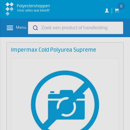
Polyestershoppen
0
Voor alles wat kleeft!
Menu
Zoek een product of handleiding
Impermax Cold Polyurea Supreme