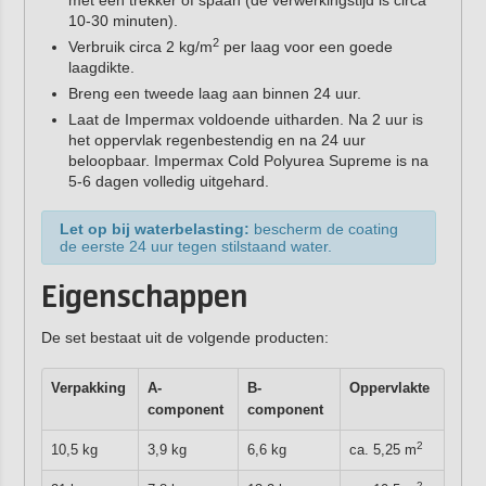
met een trekker of spaan (de verwerkingstijd is circa
10-30 minuten).
2
Verbruik circa 2 kg/m
per laag voor een goede
laagdikte.
Breng een tweede laag aan binnen 24 uur.
Laat de Impermax voldoende uitharden. Na 2 uur is
het oppervlak regenbestendig en na 24 uur
beloopbaar. Impermax Cold Polyurea Supreme is na
5-6 dagen volledig uitgehard.
Let op bij waterbelasting:
bescherm de coating
de eerste 24 uur tegen stilstaand water.
Eigenschappen
De set bestaat uit de volgende producten:
Verpakking
A-
B-
Oppervlakte
component
component
2
10,5 kg
3,9 kg
6,6 kg
ca. 5,25 m
2