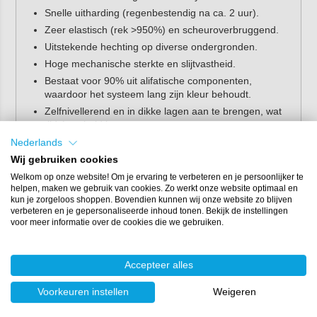
Snelle uitharding (regenbestendig na ca. 2 uur).
Zeer elastisch (rek >950%) en scheuroverbruggend.
Uitstekende hechting op diverse ondergronden.
Hoge mechanische sterkte en slijtvastheid.
Bestaat voor 90% uit alifatische componenten,
waardoor het systeem lang zijn kleur behoudt.
Zelfnivellerend en in dikke lagen aan te brengen, wat
tijd én arbeid bespaart.
Nederlands
Toepassingen
Wij gebruiken cookies
Welkom op onze website! Om je ervaring te verbeteren en je persoonlijker te
Impermax Cold Polyurea Supreme is geschikt voor diverse
helpen, maken we gebruik van cookies. Zo werkt onze website optimaal en
professionele toepassingen, zoals:
kun je zorgeloos shoppen. Bovendien kunnen wij onze website zo blijven
verbeteren en je gepersonaliseerde inhoud tonen. Bekijk de instellingen
Platte en hellende daken.
voor meer informatie over de cookies die we gebruiken.
Terrassen en balkons.
Parkeerdaken en galerijen.
Accepteer alles
Renovatie van bestaande dakbedekking (bitumen,
EPDM, PVC).
Voorkeuren instellen
Weigeren
Wil je Impermax Cold Polyurea Supreme bestellen