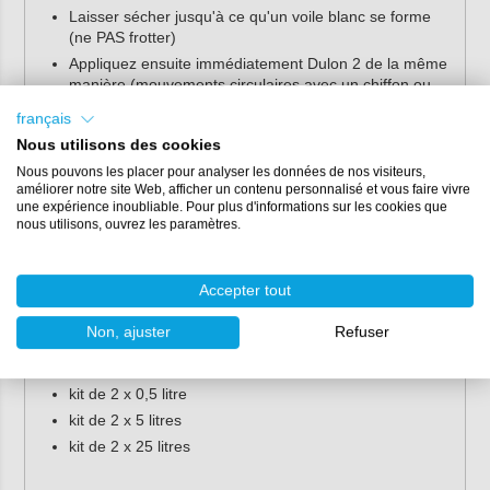
Laisser sécher jusqu'à ce qu'un voile blanc se forme
(ne PAS frotter)
Appliquez ensuite immédiatement Dulon 2 de la même
manière (mouvements circulaires avec un chiffon ou
une éponge humide)
français
Laissez également sécher jusqu'à ce qu'un voile blanc
Nous utilisons des cookies
se forme
Nous pouvons les placer pour analyser les données de nos visiteurs,
Frottez ce voile avec un chiffon ou un chiffon de
améliorer notre site Web, afficher un contenu personnalisé et vous faire vivre
polissage propre, sec et non pelucheux.
une expérience inoubliable. Pour plus d'informations sur les cookies que
nous utilisons, ouvrez les paramètres.
Le système de protection haute brillance est maintenant
activé. Il est recommandé de nettoyer/laver
périodiquement la surface avec Dulon 03 (shampoing
Accepter tout
Premium).
Non, ajuster
Refuser
Conditionnement
kit de 2 x 0,5 litre
kit de 2 x 5 litres
kit de 2 x 25 litres