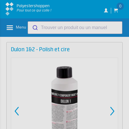
Polyestershoppen
0
Pour tout ce qui colle !
Menu
Trouver un produit ou un manuel
Dulon 1&2 - Polish et cire